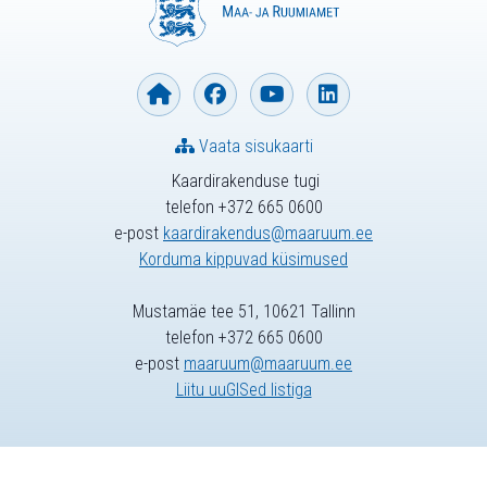
Vaata sisukaarti
Kaardirakenduse tugi
telefon +372 665 0600
e-post
kaardirakendus@maaruum.ee
Korduma kippuvad küsimused
Mustamäe tee 51, 10621 Tallinn
telefon +372 665 0600
e-post
maaruum@maaruum.ee
Liitu uuGISed listiga