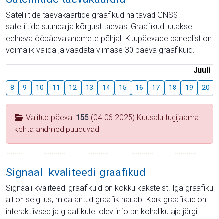
Satelliitide taevakaartide graafikud näitavad GNSS-
satelliitide suunda ja kõrgust taevas. Graafikud luuakse
eelneva ööpäeva andmete põhjal. Kuupäevade paneelist on
võimalik valida ja vaadata viimase 30 päeva graafikuid.
Juuli
8
9
10
11
12
13
14
15
16
17
18
19
20
Valitud päeval
155
(04.06.2025) Kuusalu tugijaama
kohta andmed puuduvad
Signaali kvaliteedi graafikud
Signaali kvaliteedi graafikuid on kokku kaksteist. Iga graafiku
all on selgitus, mida antud graafik näitab. Kõik graafikud on
interaktiivsed ja graafikutel olev info on kohaliku aja järgi.