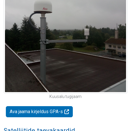
Kuusalu tugijaam
Ava jaama kirjeldus GPA-s
Satelliitide taevakaardid