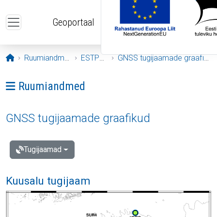
Liigu edasi põhisisu juurde
Geoportaal
Avaleht
Ruumiandmed
ESTPOS
GNSS tugijaamade graafikud
Ava menüü: Ruumiandmed
Ruumiandmed
GNSS tugijaamade graafikud
Tugijaamad
Kuusalu tugijaam