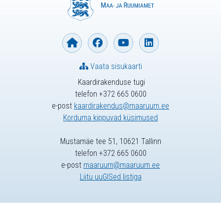
Vaata sisukaarti
Kaardirakenduse tugi
telefon +372 665 0600
e-post
kaardirakendus@maaruum.ee
Korduma kippuvad küsimused
Mustamäe tee 51, 10621 Tallinn
telefon +372 665 0600
e-post
maaruum@maaruum.ee
Liitu uuGISed listiga