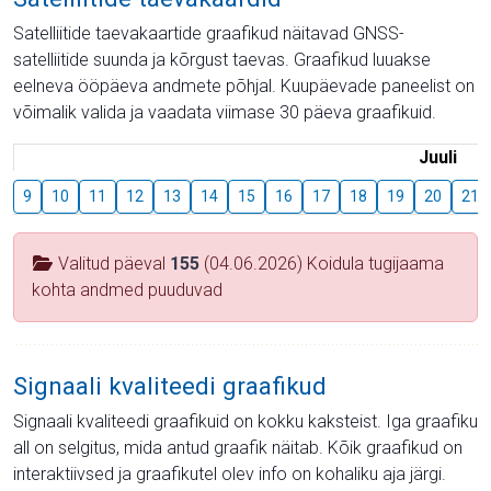
Satelliitide taevakaartide graafikud näitavad GNSS-
satelliitide suunda ja kõrgust taevas. Graafikud luuakse
eelneva ööpäeva andmete põhjal. Kuupäevade paneelist on
võimalik valida ja vaadata viimase 30 päeva graafikuid.
Juuli
9
10
11
12
13
14
15
16
17
18
19
20
21
Valitud päeval
155
(04.06.2026) Koidula tugijaama
kohta andmed puuduvad
Signaali kvaliteedi graafikud
Signaali kvaliteedi graafikuid on kokku kaksteist. Iga graafiku
all on selgitus, mida antud graafik näitab. Kõik graafikud on
interaktiivsed ja graafikutel olev info on kohaliku aja järgi.