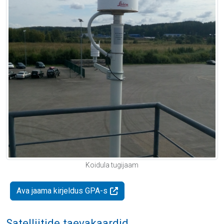
Koidula tugijaam
Ava jaama kirjeldus GPA-s
Satelliitide taevakaardid