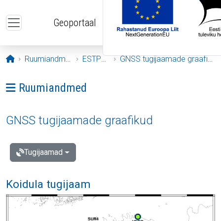
Liigu edasi põhisisu juurde
Geoportaal
Avaleht
Ruumiandmed
ESTPOS
GNSS tugijaamade graafikud
Ava menüü: Ruumiandmed
Ruumiandmed
GNSS tugijaamade graafikud
Tugijaamad
Koidula tugijaam