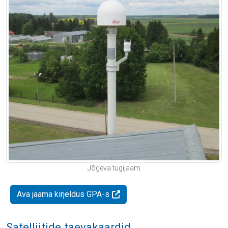
Jõgeva tugijaam
Ava jaama kirjeldus GPA-s
Satelliitide taevakaardid