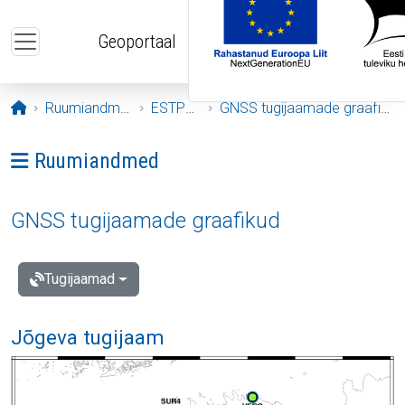
Liigu edasi põhisisu juurde
Geoportaal
Avaleht
Ruumiandmed
ESTPOS
GNSS tugijaamade graafikud
Ava menüü: Ruumiandmed
Ruumiandmed
GNSS tugijaamade graafikud
Tugijaamad
Jõgeva tugijaam