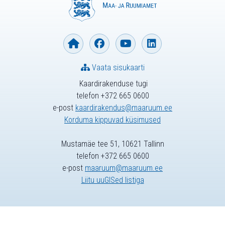
Vaata sisukaarti
Kaardirakenduse tugi
telefon +372 665 0600
e-post
kaardirakendus@maaruum.ee
Korduma kippuvad küsimused
Mustamäe tee 51, 10621 Tallinn
telefon +372 665 0600
e-post
maaruum@maaruum.ee
Liitu uuGISed listiga