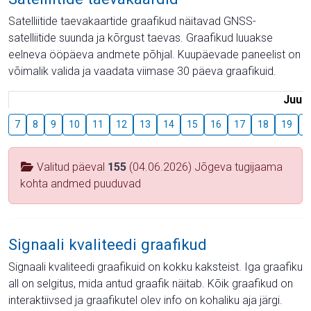
Satelliitide taevakaartide graafikud näitavad GNSS-
satelliitide suunda ja kõrgust taevas. Graafikud luuakse
eelneva ööpäeva andmete põhjal. Kuupäevade paneelist on
võimalik valida ja vaadata viimase 30 päeva graafikuid.
Juuli
7
8
9
10
11
12
13
14
15
16
17
18
19
2
Valitud päeval
155
(04.06.2026) Jõgeva tugijaama
kohta andmed puuduvad
Signaali kvaliteedi graafikud
Signaali kvaliteedi graafikuid on kokku kaksteist. Iga graafiku
all on selgitus, mida antud graafik näitab. Kõik graafikud on
interaktiivsed ja graafikutel olev info on kohaliku aja järgi.