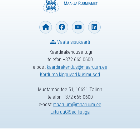
Vaata sisukaarti
Kaardirakenduse tugi
telefon +372 665 0600
e-post
kaardirakendus@maaruum.ee
Korduma kippuvad küsimused
Mustamäe tee 51, 10621 Tallinn
telefon +372 665 0600
e-post
maaruum@maaruum.ee
Liitu uuGISed listiga