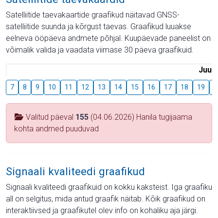
Satelliitide taevakaartide graafikud näitavad GNSS-
satelliitide suunda ja kõrgust taevas. Graafikud luuakse
eelneva ööpäeva andmete põhjal. Kuupäevade paneelist on
võimalik valida ja vaadata viimase 30 päeva graafikuid.
Juuli
7
8
9
10
11
12
13
14
15
16
17
18
19
2
Valitud päeval
155
(04.06.2026) Hanila tugijaama
kohta andmed puuduvad
Signaali kvaliteedi graafikud
Signaali kvaliteedi graafikuid on kokku kaksteist. Iga graafiku
all on selgitus, mida antud graafik näitab. Kõik graafikud on
interaktiivsed ja graafikutel olev info on kohaliku aja järgi.