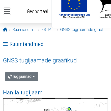
Liigu edasi põhisisu juurde
Geoportaal
Avaleht
Ruumiandmed
ESTPOS
GNSS tugijaamade graafikud
Ava menüü: Ruumiandmed
Ruumiandmed
GNSS tugijaamade graafikud
Tugijaamad
Hanila tugijaam