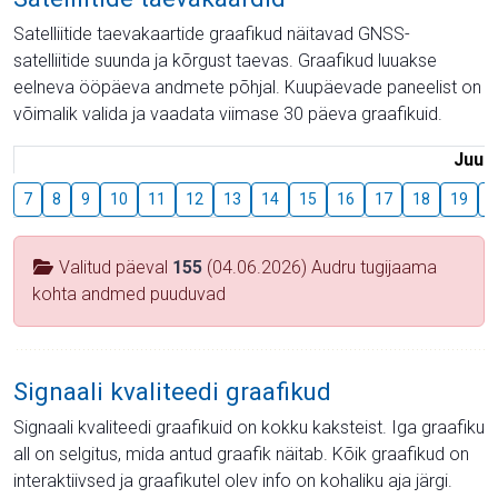
Satelliitide taevakaartide graafikud näitavad GNSS-
satelliitide suunda ja kõrgust taevas. Graafikud luuakse
eelneva ööpäeva andmete põhjal. Kuupäevade paneelist on
võimalik valida ja vaadata viimase 30 päeva graafikuid.
Juuli
7
8
9
10
11
12
13
14
15
16
17
18
19
2
Valitud päeval
155
(04.06.2026) Audru tugijaama
kohta andmed puuduvad
Signaali kvaliteedi graafikud
Signaali kvaliteedi graafikuid on kokku kaksteist. Iga graafiku
all on selgitus, mida antud graafik näitab. Kõik graafikud on
interaktiivsed ja graafikutel olev info on kohaliku aja järgi.