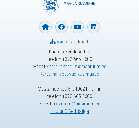
Vaata sisukaarti
Kaardirakenduse tugi
telefon +372 665 0600
e-post
kaardirakendus@maaruum.ee
Korduma kippuvad küsimused
Mustamäe tee 51, 10621 Tallinn
telefon +372 665 0600
e-post
maaruum@maaruum.ee
Liitu uuGISed listiga