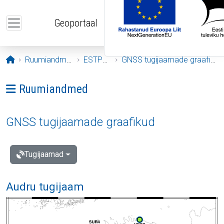
Liigu edasi põhisisu juurde
Geoportaal
Avaleht
Ruumiandmed
ESTPOS
GNSS tugijaamade graafikud
Ava menüü: Ruumiandmed
Ruumiandmed
GNSS tugijaamade graafikud
Tugijaamad
Audru tugijaam