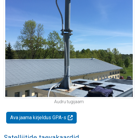
Audru tugijaam
Ava jaama kirjeldus GPA-s
Satelliitide taevakaardid