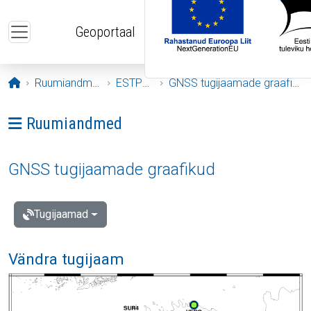
Liigu edasi põhisisu juurde
Geoportaal
Avaleht
Ruumiandmed
ESTPOS
GNSS tugijaamade graafikud
Ava menüü: Ruumiandmed
Ruumiandmed
GNSS tugijaamade graafikud
Tugijaamad
Vändra tugijaam