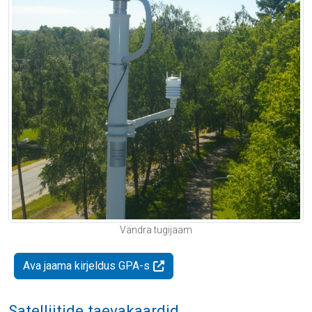
Vändra tugijaam
Ava jaama kirjeldus GPA-s
Satelliitide taevakaardid