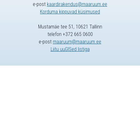
e-post
kaardirakendus@maaruum.ee
Korduma kippuvad küsimused
Mustamäe tee 51, 10621 Tallinn
telefon +372 665 0600
e-post
maaruum@maaruum.ee
Liitu uuGISed listiga