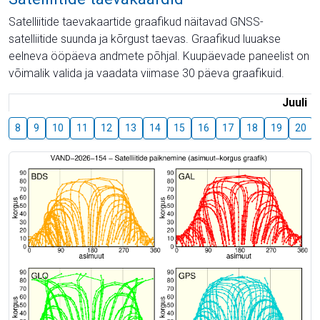
Satelliitide taevakaartide graafikud näitavad GNSS-
satelliitide suunda ja kõrgust taevas. Graafikud luuakse
eelneva ööpäeva andmete põhjal. Kuupäevade paneelist on
võimalik valida ja vaadata viimase 30 päeva graafikuid.
Juuli
8
9
10
11
12
13
14
15
16
17
18
19
20