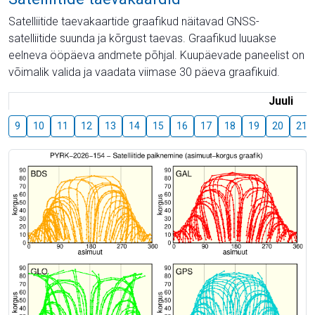
Satelliitide taevakaartide graafikud näitavad GNSS-
satelliitide suunda ja kõrgust taevas. Graafikud luuakse
eelneva ööpäeva andmete põhjal. Kuupäevade paneelist on
võimalik valida ja vaadata viimase 30 päeva graafikuid.
Juuli
9
10
11
12
13
14
15
16
17
18
19
20
21