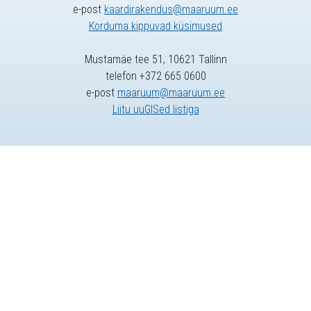
e-post
kaardirakendus@maaruum.ee
Korduma kippuvad küsimused
Mustamäe tee 51, 10621 Tallinn
telefon +372 665 0600
e-post
maaruum@maaruum.ee
Liitu uuGISed listiga