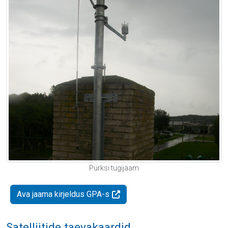
Pürksi tugijaam
Ava jaama kirjeldus GPA-s
Satelliitide taevakaardid