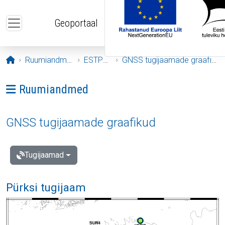
Liigu edasi põhisisu juurde
Geoportaal
Avaleht
Ruumiandmed
ESTPOS
GNSS tugijaamade graafikud
Ava menüü: Ruumiandmed
Ruumiandmed
GNSS tugijaamade graafikud
Tugijaamad
Pürksi tugijaam