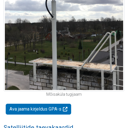
Mõisaküla tugijaam
Ava jaama kirjeldus GPA-s
Satelliitide taevakaardid