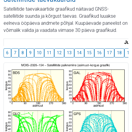
Satelliitide taevakaartide graafikud näitavad GNSS-
satelliitide suunda ja kõrgust taevas. Graafikud luuakse
eelneva ööpäeva andmete põhjal. Kuupäevade paneelist on
võimalik valida ja vaadata viimase 30 päeva graafikuid.
Juu
6
7
8
9
10
11
12
13
14
15
16
17
18
19