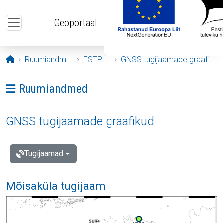
Liigu edasi põhisisu juurde
Geoportaal
Avaleht
Ruumiandmed
ESTPOS
GNSS tugijaamade graafikud
Ava menüü: Ruumiandmed
Ruumiandmed
GNSS tugijaamade graafikud
Tugijaamad
Mõisaküla tugijaam