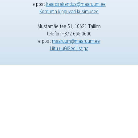
e-post
kaardirakendus@maaruum.ee
Korduma kippuvad küsimused
Mustamäe tee 51, 10621 Tallinn
telefon +372 665 0600
e-post
maaruum@maaruum.ee
Liitu uuGISed listiga