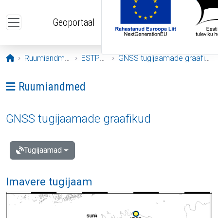
Liigu edasi põhisisu juurde
Geoportaal
Avaleht
Ruumiandmed
ESTPOS
GNSS tugijaamade graafikud
Ava menüü: Ruumiandmed
Ruumiandmed
GNSS tugijaamade graafikud
Tugijaamad
Imavere tugijaam