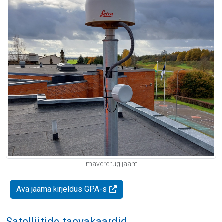
Imavere tugijaam
Ava jaama kirjeldus GPA-s
Satelliitide taevakaardid