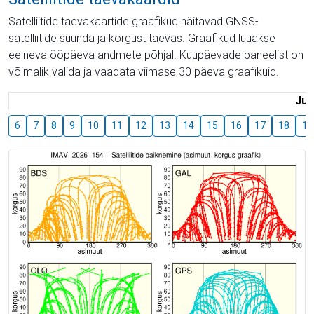
Satelliitide taevakaartide graafikud näitavad GNSS-
satelliitide suunda ja kõrgust taevas. Graafikud luuakse
eelneva ööpäeva andmete põhjal. Kuupäevade paneelist on
võimalik valida ja vaadata viimase 30 päeva graafikuid.
Juu
6
7
8
9
10
11
12
13
14
15
16
17
18
19