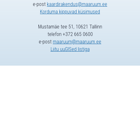
e-post
kaardirakendus@maaruum.ee
Korduma kippuvad küsimused
Mustamäe tee 51, 10621 Tallinn
telefon +372 665 0600
e-post
maaruum@maaruum.ee
Liitu uuGISed listiga