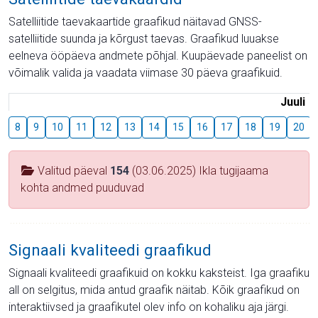
Satelliitide taevakaartide graafikud näitavad GNSS-
satelliitide suunda ja kõrgust taevas. Graafikud luuakse
eelneva ööpäeva andmete põhjal. Kuupäevade paneelist on
võimalik valida ja vaadata viimase 30 päeva graafikuid.
Juuli
8
9
10
11
12
13
14
15
16
17
18
19
20
Valitud päeval
154
(03.06.2025) Ikla tugijaama
kohta andmed puuduvad
Signaali kvaliteedi graafikud
Signaali kvaliteedi graafikuid on kokku kaksteist. Iga graafiku
all on selgitus, mida antud graafik näitab. Kõik graafikud on
interaktiivsed ja graafikutel olev info on kohaliku aja järgi.