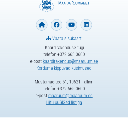
Vaata sisukaarti
Kaardirakenduse tugi
telefon +372 665 0600
e-post
kaardirakendus@maaruum.ee
Korduma kippuvad küsimused
Mustamäe tee 51, 10621 Tallinn
telefon +372 665 0600
e-post
maaruum@maaruum.ee
Liitu uuGISed listiga