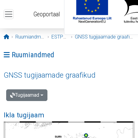
Liigu edasi põhisisu juurde
Geoportaal
Avaleht
Ruumiandmed
ESTPOS
GNSS tugijaamade graafikud
Ava menüü: Ruumiandmed
Ruumiandmed
GNSS tugijaamade graafikud
Tugijaamad
Ikla tugijaam