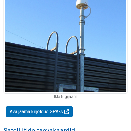
Ikla tugijaam
Ava jaama kirjeldus GPA-s
Satelliitide taevakaardid