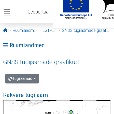
Liigu edasi põhisisu juurde
Geoportaal
Avaleht
Ruumiandmed
ESTPOS
GNSS tugijaamade graafikud
Ava menüü: Ruumiandmed
Ruumiandmed
GNSS tugijaamade graafikud
Tugijaamad
Rakvere tugijaam