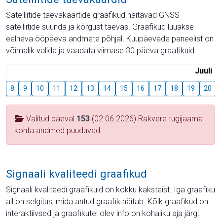
Satelliitide taevakaartide graafikud näitavad GNSS-
satelliitide suunda ja kõrgust taevas. Graafikud luuakse
eelneva ööpäeva andmete põhjal. Kuupäevade paneelist on
võimalik valida ja vaadata viimase 30 päeva graafikuid.
Juuli
8
9
10
11
12
13
14
15
16
17
18
19
20
Valitud päeval
153
(02.06.2026) Rakvere tugijaama
kohta andmed puuduvad
Signaali kvaliteedi graafikud
Signaali kvaliteedi graafikuid on kokku kaksteist. Iga graafiku
all on selgitus, mida antud graafik näitab. Kõik graafikud on
interaktiivsed ja graafikutel olev info on kohaliku aja järgi.