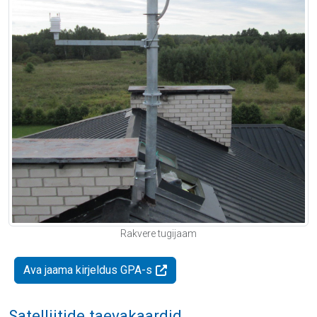
Rakvere tugijaam
Ava jaama kirjeldus GPA-s
Satelliitide taevakaardid