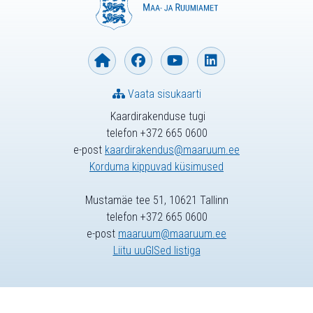
Vaata sisukaarti
Kaardirakenduse tugi
telefon +372 665 0600
e-post
kaardirakendus@maaruum.ee
Korduma kippuvad küsimused
Mustamäe tee 51, 10621 Tallinn
telefon +372 665 0600
e-post
maaruum@maaruum.ee
Liitu uuGISed listiga