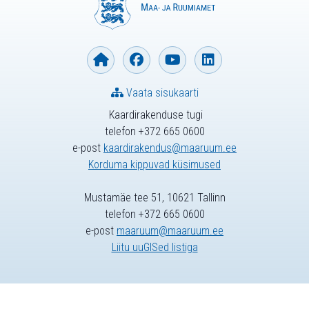
Vaata sisukaarti
Kaardirakenduse tugi
telefon +372 665 0600
e-post
kaardirakendus@maaruum.ee
Korduma kippuvad küsimused
Mustamäe tee 51, 10621 Tallinn
telefon +372 665 0600
e-post
maaruum@maaruum.ee
Liitu uuGISed listiga