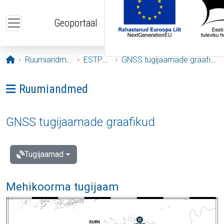
Liigu edasi põhisisu juurde
Geoportaal
Avaleht
Ruumiandmed
ESTPOS
GNSS tugijaamade graafikud
Ava menüü: Ruumiandmed
Ruumiandmed
GNSS tugijaamade graafikud
Tugijaamad
Mehikoorma tugijaam