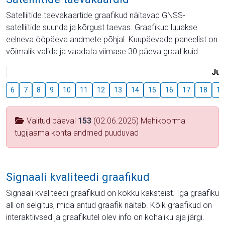
Satelliitide taevakaartide graafikud näitavad GNSS-
satelliitide suunda ja kõrgust taevas. Graafikud luuakse
eelneva ööpäeva andmete põhjal. Kuupäevade paneelist on
võimalik valida ja vaadata viimase 30 päeva graafikuid.
Juu
6
7
8
9
10
11
12
13
14
15
16
17
18
19
Valitud päeval
153
(02.06.2025) Mehikoorma
tugijaama kohta andmed puuduvad
Signaali kvaliteedi graafikud
Signaali kvaliteedi graafikuid on kokku kaksteist. Iga graafiku
all on selgitus, mida antud graafik näitab. Kõik graafikud on
interaktiivsed ja graafikutel olev info on kohaliku aja järgi.