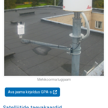
Mehikoorma tugijaam
Ava jaama kirjeldus GPA-s
Satelliitide taevakaardid