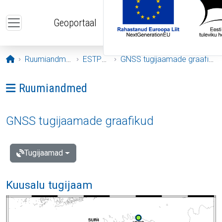
Liigu edasi põhisisu juurde
Geoportaal
Avaleht
Ruumiandmed
ESTPOS
GNSS tugijaamade graafikud
Ava menüü: Ruumiandmed
Ruumiandmed
GNSS tugijaamade graafikud
Tugijaamad
Kuusalu tugijaam