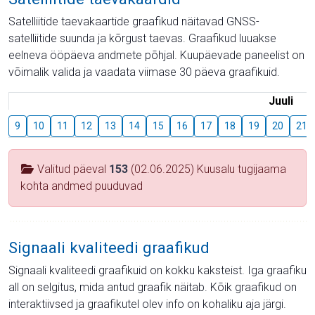
Satelliitide taevakaartide graafikud näitavad GNSS-
satelliitide suunda ja kõrgust taevas. Graafikud luuakse
eelneva ööpäeva andmete põhjal. Kuupäevade paneelist on
võimalik valida ja vaadata viimase 30 päeva graafikuid.
Juuli
9
10
11
12
13
14
15
16
17
18
19
20
21
Valitud päeval
153
(02.06.2025) Kuusalu tugijaama
kohta andmed puuduvad
Signaali kvaliteedi graafikud
Signaali kvaliteedi graafikuid on kokku kaksteist. Iga graafiku
all on selgitus, mida antud graafik näitab. Kõik graafikud on
interaktiivsed ja graafikutel olev info on kohaliku aja järgi.