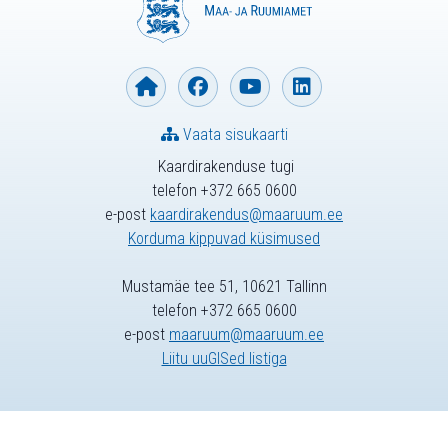
Vaata sisukaarti
Kaardirakenduse tugi
telefon +372 665 0600
e-post
kaardirakendus@maaruum.ee
Korduma kippuvad küsimused
Mustamäe tee 51, 10621 Tallinn
telefon +372 665 0600
e-post
maaruum@maaruum.ee
Liitu uuGISed listiga