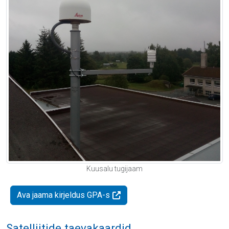
Kuusalu tugijaam
Ava jaama kirjeldus GPA-s
Satelliitide taevakaardid