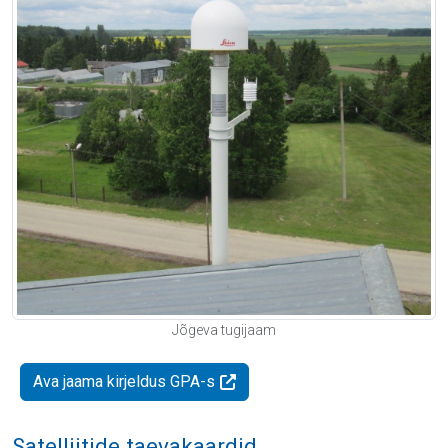
Jõgeva tugijaam
Ava jaama kirjeldus GPA-s
Satelliitide taevakaardid