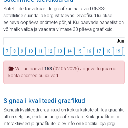
Satelliitide taevakaartide graafikud näitavad GNSS-
satelliitide suunda ja kõrgust taevas. Graafikud luuakse
eelneva ööpäeva andmete põhjal. Kuupäevade paneelist on
võimalik valida ja vaadata viimase 30 päeva graafikuid.
Juuli
7
8
9
10
11
12
13
14
15
16
17
18
19
2
Valitud päeval
153
(02.06.2025) Jõgeva tugijaama
kohta andmed puuduvad
Signaali kvaliteedi graafikud
Signaali kvaliteedi graafikuid on kokku kaksteist. Iga graafiku
all on selgitus, mida antud graafik näitab. Kõik graafikud on
interaktiivsed ja graafikutel olev info on kohaliku aja järgi.