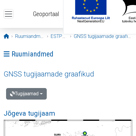
Liigu edasi põhisisu juurde
Geoportaal
Avaleht
Ruumiandmed
ESTPOS
GNSS tugijaamade graafikud
Ava menüü: Ruumiandmed
Ruumiandmed
GNSS tugijaamade graafikud
Tugijaamad
Jõgeva tugijaam