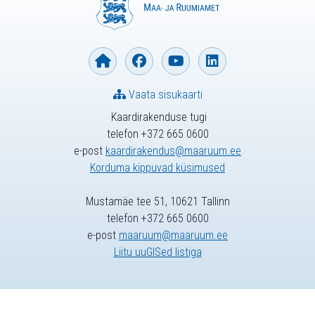
Vaata sisukaarti
Kaardirakenduse tugi
telefon +372 665 0600
e-post
kaardirakendus@maaruum.ee
Korduma kippuvad küsimused
Mustamäe tee 51, 10621 Tallinn
telefon +372 665 0600
e-post
maaruum@maaruum.ee
Liitu uuGISed listiga