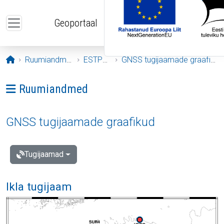
Liigu edasi põhisisu juurde
Geoportaal
Avaleht
Ruumiandmed
ESTPOS
GNSS tugijaamade graafikud
Ava menüü: Ruumiandmed
Ruumiandmed
GNSS tugijaamade graafikud
Tugijaamad
Ikla tugijaam