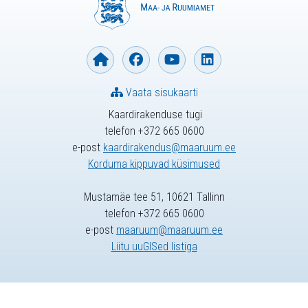
Vaata sisukaarti
Kaardirakenduse tugi
telefon +372 665 0600
e-post
kaardirakendus@maaruum.ee
Korduma kippuvad küsimused
Mustamäe tee 51, 10621 Tallinn
telefon +372 665 0600
e-post
maaruum@maaruum.ee
Liitu uuGISed listiga