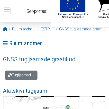
Liigu edasi põhisisu juurde
Geoportaal
Avaleht
Ruumiandmed
ESTPOS
GNSS tugijaamade graafikud
Ava menüü: Ruumiandmed
Ruumiandmed
GNSS tugijaamade graafikud
Tugijaamad
Alatskivi tugijaam