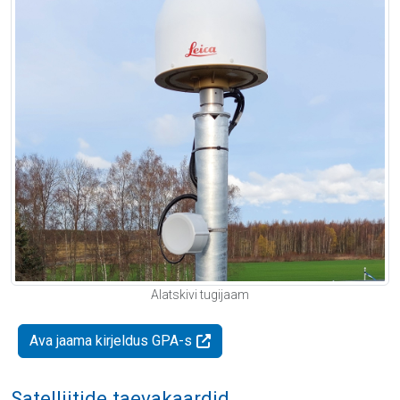
Alatskivi tugijaam
Ava jaama kirjeldus GPA-s
Satelliitide taevakaardid