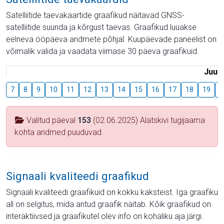
Satelliitide taevakaartide graafikud näitavad GNSS-
satelliitide suunda ja kõrgust taevas. Graafikud luuakse
eelneva ööpäeva andmete põhjal. Kuupäevade paneelist on
võimalik valida ja vaadata viimase 30 päeva graafikuid.
Juuli
7
8
9
10
11
12
13
14
15
16
17
18
19
2
Valitud päeval
153
(02.06.2025) Alatskivi tugijaama
kohta andmed puuduvad
Signaali kvaliteedi graafikud
Signaali kvaliteedi graafikuid on kokku kaksteist. Iga graafiku
all on selgitus, mida antud graafik näitab. Kõik graafikud on
interaktiivsed ja graafikutel olev info on kohaliku aja järgi.