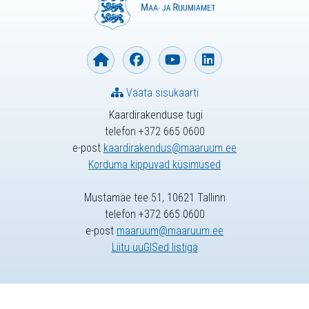
Vaata sisukaarti
Kaardirakenduse tugi
telefon +372 665 0600
e-post
kaardirakendus@maaruum.ee
Korduma kippuvad küsimused
Mustamäe tee 51, 10621 Tallinn
telefon +372 665 0600
e-post
maaruum@maaruum.ee
Liitu uuGISed listiga