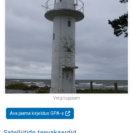
Vergi tugijaam
Ava jaama kirjeldus GPA-s
Satelliitide taevakaardid