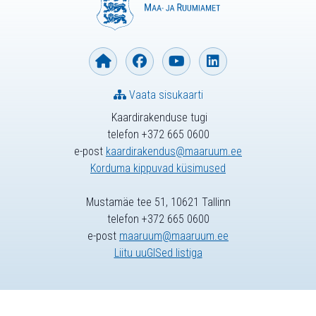
Vaata sisukaarti
Kaardirakenduse tugi
telefon +372 665 0600
e-post
kaardirakendus@maaruum.ee
Korduma kippuvad küsimused
Mustamäe tee 51, 10621 Tallinn
telefon +372 665 0600
e-post
maaruum@maaruum.ee
Liitu uuGISed listiga