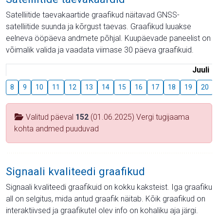
Satelliitide taevakaartide graafikud näitavad GNSS-
satelliitide suunda ja kõrgust taevas. Graafikud luuakse
eelneva ööpäeva andmete põhjal. Kuupäevade paneelist on
võimalik valida ja vaadata viimase 30 päeva graafikuid.
Juuli
8
9
10
11
12
13
14
15
16
17
18
19
20
Valitud päeval
152
(01.06.2025) Vergi tugijaama
kohta andmed puuduvad
Signaali kvaliteedi graafikud
Signaali kvaliteedi graafikuid on kokku kaksteist. Iga graafiku
all on selgitus, mida antud graafik näitab. Kõik graafikud on
interaktiivsed ja graafikutel olev info on kohaliku aja järgi.