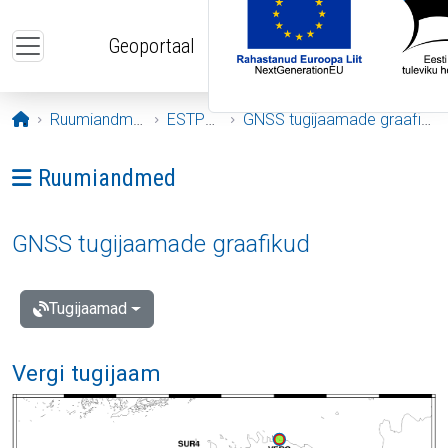
Liigu edasi põhisisu juurde
Geoportaal
Avaleht
Ruumiandmed
ESTPOS
GNSS tugijaamade graafikud
Ava menüü: Ruumiandmed
Ruumiandmed
GNSS tugijaamade graafikud
Tugijaamad
Vergi tugijaam