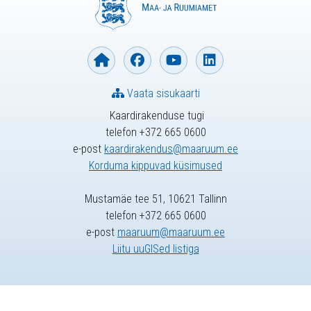
Vaata sisukaarti
Kaardirakenduse tugi
telefon +372 665 0600
e-post
kaardirakendus@maaruum.ee
Korduma kippuvad küsimused
Mustamäe tee 51, 10621 Tallinn
telefon +372 665 0600
e-post
maaruum@maaruum.ee
Liitu uuGISed listiga