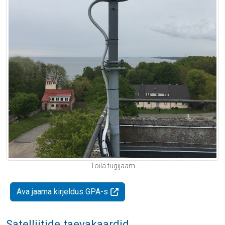
Toila tugijaam
Ava jaama kirjeldus GPA-s
Satelliitide taevakaardid