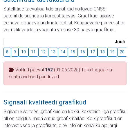
Satelliitide taevakaartide graafikud näitavad GNSS-
satelliitide suunda ja kõrgust taevas. Graafikud luuakse
eelneva ööpäeva andmete põhjal. Kuupäevade paneelist on
võimalik valida ja vaadata viimase 30 päeva graafikuid.
Juuli
8
9
10
11
12
13
14
15
16
17
18
19
20
Valitud päeval
152
(01.06.2025) Toila tugijaama
kohta andmed puuduvad
Signaali kvaliteedi graafikud
Signaali kvaliteedi graafikuid on kokku kaksteist. Iga graafiku
all on selgitus, mida antud graafik näitab. Kõik graafikud on
interaktiivsed ja graafikutel olev info on kohaliku aja järgi.