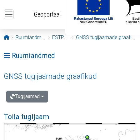
Liigu edasi põhisisu juurde
Geoportaal
Avaleht
Ruumiandmed
ESTPOS
GNSS tugijaamade graafikud
Ava menüü: Ruumiandmed
Ruumiandmed
GNSS tugijaamade graafikud
Tugijaamad
Toila tugijaam