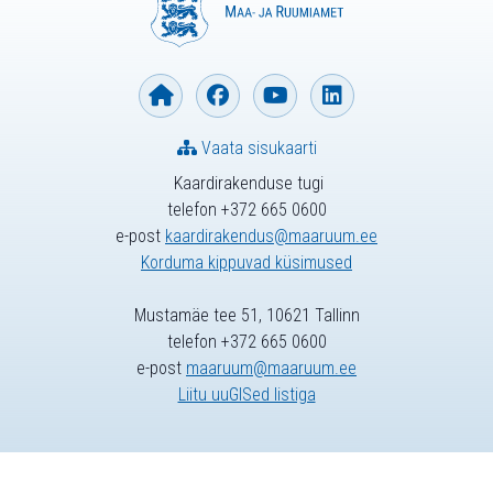
Vaata sisukaarti
Kaardirakenduse tugi
telefon +372 665 0600
e-post
kaardirakendus@maaruum.ee
Korduma kippuvad küsimused
Mustamäe tee 51, 10621 Tallinn
telefon +372 665 0600
e-post
maaruum@maaruum.ee
Liitu uuGISed listiga