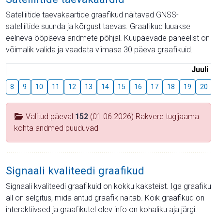
Satelliitide taevakaartide graafikud näitavad GNSS-
satelliitide suunda ja kõrgust taevas. Graafikud luuakse
eelneva ööpäeva andmete põhjal. Kuupäevade paneelist on
võimalik valida ja vaadata viimase 30 päeva graafikuid.
Juuli
8
9
10
11
12
13
14
15
16
17
18
19
20
Valitud päeval
152
(01.06.2026) Rakvere tugijaama
kohta andmed puuduvad
Signaali kvaliteedi graafikud
Signaali kvaliteedi graafikuid on kokku kaksteist. Iga graafiku
all on selgitus, mida antud graafik näitab. Kõik graafikud on
interaktiivsed ja graafikutel olev info on kohaliku aja järgi.