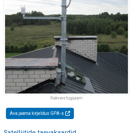
Rakvere tugijaam
Ava jaama kirjeldus GPA-s
Satelliitide taevakaardid