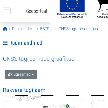
Liigu edasi põhisisu juurde
Geoportaal
Avaleht
Ruumiandmed
ESTPOS
GNSS tugijaamade graafikud
Ava menüü: Ruumiandmed
Ruumiandmed
GNSS tugijaamade graafikud
Tugijaamad
Rakvere tugijaam