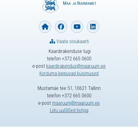
Vaata sisukaarti
Kaardirakenduse tugi
telefon +372 665 0600
e-post
kaardirakendus@maaruum.ee
Korduma kippuvad küsimused
Mustamäe tee 51, 10621 Tallinn
telefon +372 665 0600
e-post
maaruum@maaruum.ee
Liitu uuGISed listiga