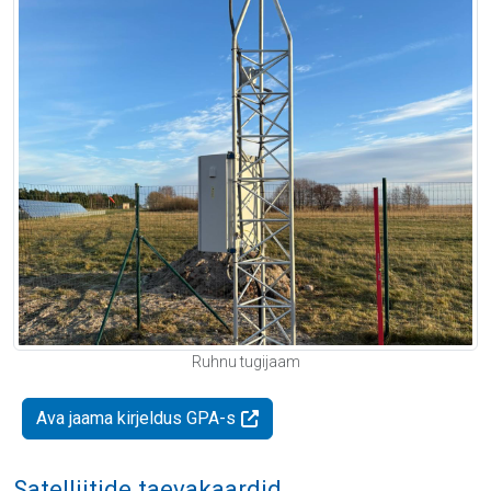
Ruhnu tugijaam
Ava jaama kirjeldus GPA-s
Satelliitide taevakaardid