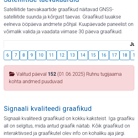
Satelliitide taevakaartide graafikud näitavad GNSS-
satelliitide suunda ja kõrgust taevas. Graafikud luuakse
eelneva ööpäeva andmete põhjal. Kuupäevade paneelist on
võimalik valida ja vaadata viimase 30 päeva graafikuid.
Juu
6
7
8
9
10
11
12
13
14
15
16
17
18
19
Valitud päeval
152
(01.06.2025) Ruhnu tugijaama
kohta andmed puuduvad
Signaali kvaliteedi graafikud
Signaali kvaliteedi graafikuid on kokku kaksteist. Iga graafiku
all on selgitus, mida antud graafik näitab. Kõik graafikud on
interaktiivsed ja graafikutel olev info on kohaliku aja järgi.