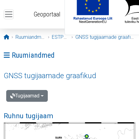
Liigu edasi põhisisu juurde
Geoportaal
Avaleht
Ruumiandmed
ESTPOS
GNSS tugijaamade graafikud
Ava menüü: Ruumiandmed
Ruumiandmed
GNSS tugijaamade graafikud
Tugijaamad
Ruhnu tugijaam