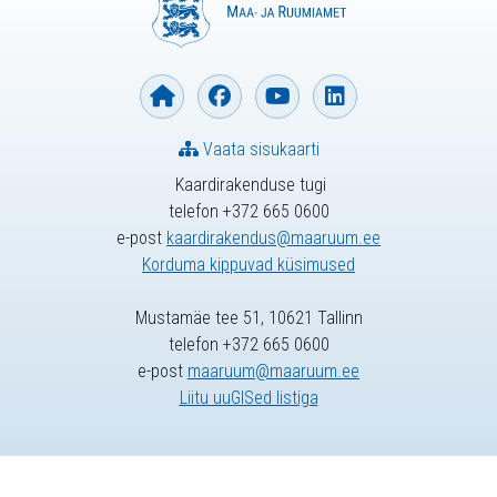
Vaata sisukaarti
Kaardirakenduse tugi
telefon +372 665 0600
e-post
kaardirakendus@maaruum.ee
Korduma kippuvad küsimused
Mustamäe tee 51, 10621 Tallinn
telefon +372 665 0600
e-post
maaruum@maaruum.ee
Liitu uuGISed listiga