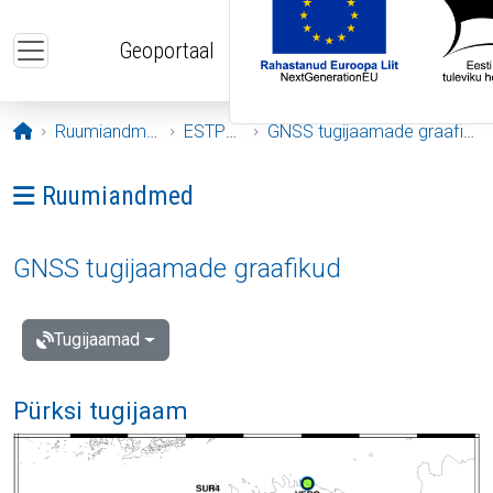
Liigu edasi põhisisu juurde
Geoportaal
Avaleht
Ruumiandmed
ESTPOS
GNSS tugijaamade graafikud
Ava menüü: Ruumiandmed
Ruumiandmed
GNSS tugijaamade graafikud
Tugijaamad
Pürksi tugijaam