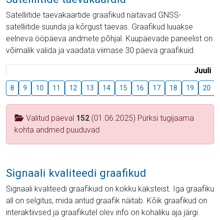
Satelliitide taevakaartide graafikud näitavad GNSS-
satelliitide suunda ja kõrgust taevas. Graafikud luuakse
eelneva ööpäeva andmete põhjal. Kuupäevade paneelist on
võimalik valida ja vaadata viimase 30 päeva graafikuid.
Juuli
8
9
10
11
12
13
14
15
16
17
18
19
20
Valitud päeval
152
(01.06.2025) Pürksi tugijaama
kohta andmed puuduvad
Signaali kvaliteedi graafikud
Signaali kvaliteedi graafikuid on kokku kaksteist. Iga graafiku
all on selgitus, mida antud graafik näitab. Kõik graafikud on
interaktiivsed ja graafikutel olev info on kohaliku aja järgi.