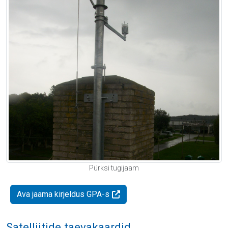
Pürksi tugijaam
Ava jaama kirjeldus GPA-s
Satelliitide taevakaardid