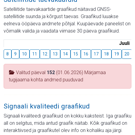
Satelliitide taevakaartide graafikud näitavad GNSS-
satelliitide suunda ja kõrgust taevas. Graafikud luuakse
eelneva ööpäeva andmete põhjal. Kuupäevade paneelist on
võimalik valida ja vaadata viimase 30 päeva graafikuid.
Juuli
8
9
10
11
12
13
14
15
16
17
18
19
20
Valitud päeval
152
(01.06.2026) Märjamaa
tugijaama kohta andmed puuduvad
Signaali kvaliteedi graafikud
Signaali kvaliteedi graafikuid on kokku kaksteist. Iga graafiku
all on selgitus, mida antud graafik näitab. Kõik graafikud on
interaktiivsed ja graafikutel olev info on kohaliku aja järgi.