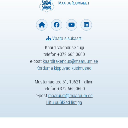
Vaata sisukaarti
Kaardirakenduse tugi
telefon +372 665 0600
e-post
kaardirakendus@maaruum.ee
Korduma kippuvad küsimused
Mustamäe tee 51, 10621 Tallinn
telefon +372 665 0600
e-post
maaruum@maaruum.ee
Liitu uuGISed listiga