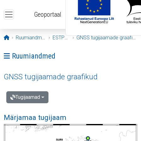
Liigu edasi põhisisu juurde
Geoportaal
Avaleht
Ruumiandmed
ESTPOS
GNSS tugijaamade graafikud
Ava menüü: Ruumiandmed
Ruumiandmed
GNSS tugijaamade graafikud
Tugijaamad
Märjamaa tugijaam