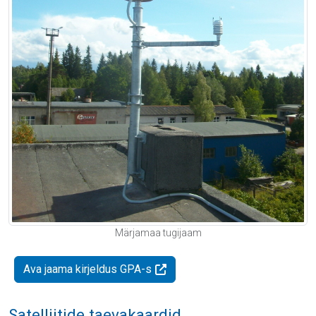
Märjamaa tugijaam
Ava jaama kirjeldus GPA-s
Satelliitide taevakaardid