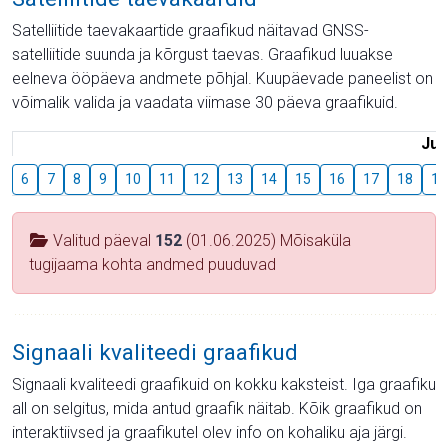
Satelliitide taevakaartide graafikud näitavad GNSS-
satelliitide suunda ja kõrgust taevas. Graafikud luuakse
eelneva ööpäeva andmete põhjal. Kuupäevade paneelist on
võimalik valida ja vaadata viimase 30 päeva graafikuid.
Juu
6
7
8
9
10
11
12
13
14
15
16
17
18
19
Valitud päeval
152
(01.06.2025) Mõisaküla
tugijaama kohta andmed puuduvad
Signaali kvaliteedi graafikud
Signaali kvaliteedi graafikuid on kokku kaksteist. Iga graafiku
all on selgitus, mida antud graafik näitab. Kõik graafikud on
interaktiivsed ja graafikutel olev info on kohaliku aja järgi.