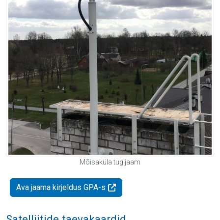
Mõisaküla tugijaam
Ava jaama kirjeldus GPA-s
Satelliitide taevakaardid