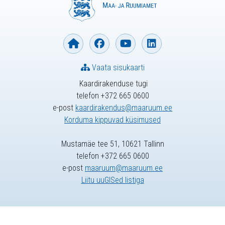
Vaata sisukaarti
Kaardirakenduse tugi
telefon +372 665 0600
e-post
kaardirakendus@maaruum.ee
Korduma kippuvad küsimused
Mustamäe tee 51, 10621 Tallinn
telefon +372 665 0600
e-post
maaruum@maaruum.ee
Liitu uuGISed listiga