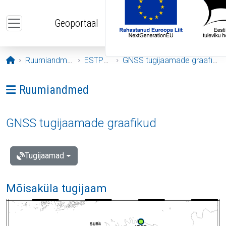
Liigu edasi põhisisu juurde
Geoportaal
Avaleht
Ruumiandmed
ESTPOS
GNSS tugijaamade graafikud
Ava menüü: Ruumiandmed
Ruumiandmed
GNSS tugijaamade graafikud
Tugijaamad
Mõisaküla tugijaam