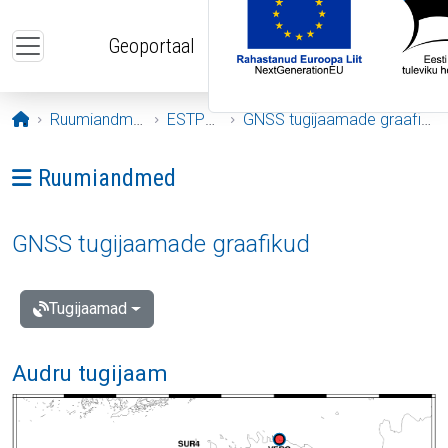
Liigu edasi põhisisu juurde
Geoportaal
Avaleht
Ruumiandmed
ESTPOS
GNSS tugijaamade graafikud
Ava menüü: Ruumiandmed
Ruumiandmed
GNSS tugijaamade graafikud
Tugijaamad
Audru tugijaam