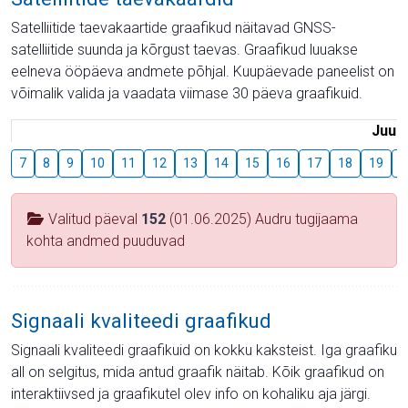
Satelliitide taevakaartide graafikud näitavad GNSS-
satelliitide suunda ja kõrgust taevas. Graafikud luuakse
eelneva ööpäeva andmete põhjal. Kuupäevade paneelist on
võimalik valida ja vaadata viimase 30 päeva graafikuid.
Juuli
7
8
9
10
11
12
13
14
15
16
17
18
19
2
Valitud päeval
152
(01.06.2025) Audru tugijaama
kohta andmed puuduvad
Signaali kvaliteedi graafikud
Signaali kvaliteedi graafikuid on kokku kaksteist. Iga graafiku
all on selgitus, mida antud graafik näitab. Kõik graafikud on
interaktiivsed ja graafikutel olev info on kohaliku aja järgi.