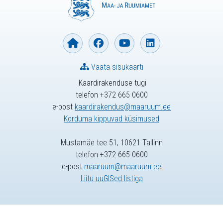
Vaata sisukaarti
Kaardirakenduse tugi
telefon +372 665 0600
e-post
kaardirakendus@maaruum.ee
Korduma kippuvad küsimused
Mustamäe tee 51, 10621 Tallinn
telefon +372 665 0600
e-post
maaruum@maaruum.ee
Liitu uuGISed listiga