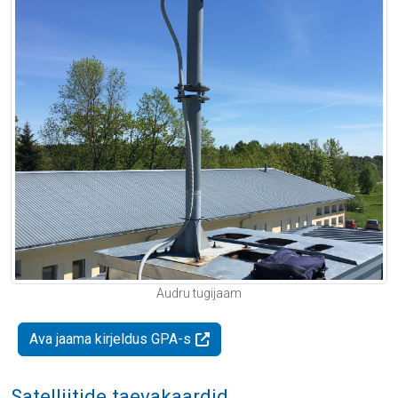
Audru tugijaam
Ava jaama kirjeldus GPA-s
Satelliitide taevakaardid