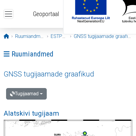
Liigu edasi põhisisu juurde
Geoportaal
Avaleht
Ruumiandmed
ESTPOS
GNSS tugijaamade graafikud
Ava menüü: Ruumiandmed
Ruumiandmed
GNSS tugijaamade graafikud
Tugijaamad
Alatskivi tugijaam