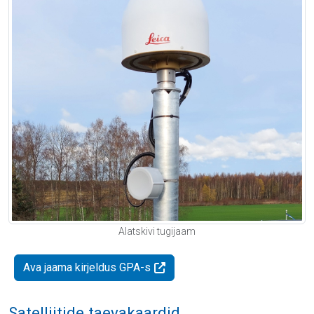
Alatskivi tugijaam
Ava jaama kirjeldus GPA-s
Satelliitide taevakaardid