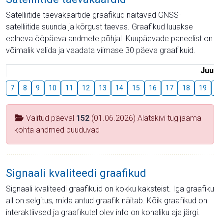
Satelliitide taevakaartide graafikud näitavad GNSS-
satelliitide suunda ja kõrgust taevas. Graafikud luuakse
eelneva ööpäeva andmete põhjal. Kuupäevade paneelist on
võimalik valida ja vaadata viimase 30 päeva graafikuid.
Juuli
7
8
9
10
11
12
13
14
15
16
17
18
19
2
Valitud päeval
152
(01.06.2026) Alatskivi tugijaama
kohta andmed puuduvad
Signaali kvaliteedi graafikud
Signaali kvaliteedi graafikuid on kokku kaksteist. Iga graafiku
all on selgitus, mida antud graafik näitab. Kõik graafikud on
interaktiivsed ja graafikutel olev info on kohaliku aja järgi.