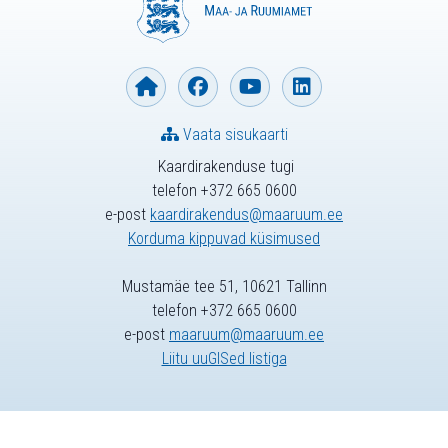
Vaata sisukaarti
Kaardirakenduse tugi
telefon +372 665 0600
e-post
kaardirakendus@maaruum.ee
Korduma kippuvad küsimused
Mustamäe tee 51, 10621 Tallinn
telefon +372 665 0600
e-post
maaruum@maaruum.ee
Liitu uuGISed listiga