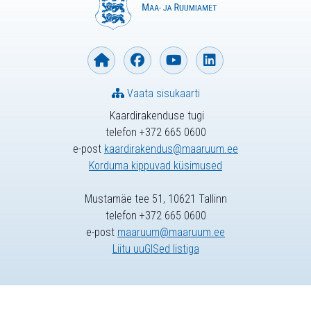
Vaata sisukaarti
Kaardirakenduse tugi
telefon +372 665 0600
e-post
kaardirakendus@maaruum.ee
Korduma kippuvad küsimused
Mustamäe tee 51, 10621 Tallinn
telefon +372 665 0600
e-post
maaruum@maaruum.ee
Liitu uuGISed listiga