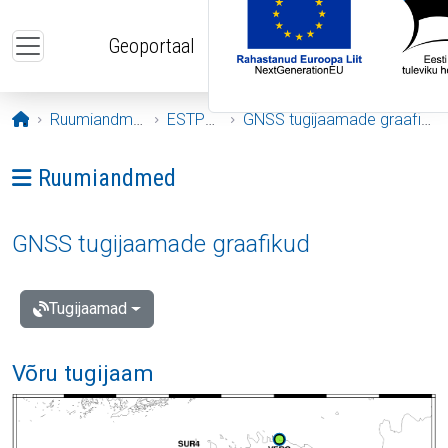
Liigu edasi põhisisu juurde
Geoportaal
Avaleht
Ruumiandmed
ESTPOS
GNSS tugijaamade graafikud
Ava menüü: Ruumiandmed
Ruumiandmed
GNSS tugijaamade graafikud
Tugijaamad
Võru tugijaam