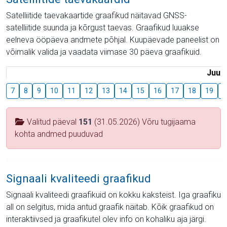
Satelliitide taevakaartide graafikud näitavad GNSS-
satelliitide suunda ja kõrgust taevas. Graafikud luuakse
eelneva ööpäeva andmete põhjal. Kuupäevade paneelist on
võimalik valida ja vaadata viimase 30 päeva graafikuid.
Juuli
7
8
9
10
11
12
13
14
15
16
17
18
19
2
Valitud päeval
151
(31.05.2026) Võru tugijaama
kohta andmed puuduvad
Signaali kvaliteedi graafikud
Signaali kvaliteedi graafikuid on kokku kaksteist. Iga graafiku
all on selgitus, mida antud graafik näitab. Kõik graafikud on
interaktiivsed ja graafikutel olev info on kohaliku aja järgi.