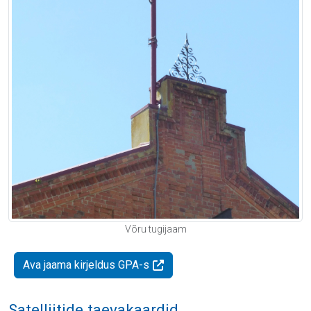
Võru tugijaam
Ava jaama kirjeldus GPA-s
Satelliitide taevakaardid