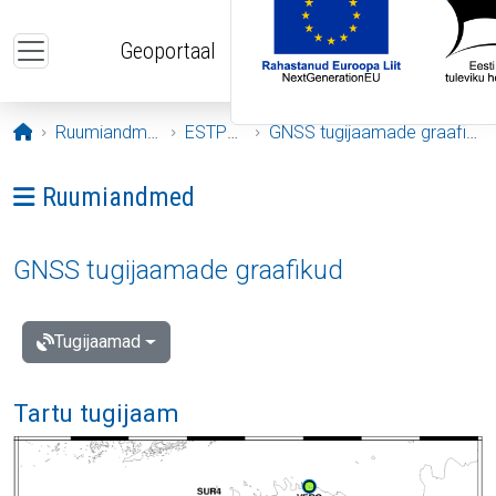
Liigu edasi põhisisu juurde
Geoportaal
Avaleht
Ruumiandmed
ESTPOS
GNSS tugijaamade graafikud
Ava menüü: Ruumiandmed
Ruumiandmed
GNSS tugijaamade graafikud
Tugijaamad
Tartu tugijaam