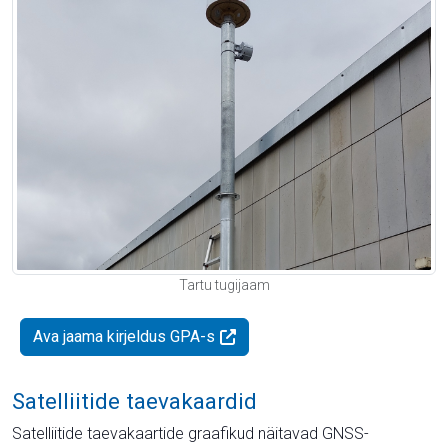
Tartu tugijaam
Ava jaama kirjeldus GPA-s
Satelliitide taevakaardid
Satelliitide taevakaartide graafikud näitavad GNSS-