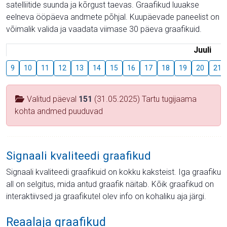
satelliitide suunda ja kõrgust taevas. Graafikud luuakse
eelneva ööpäeva andmete põhjal. Kuupäevade paneelist on
võimalik valida ja vaadata viimase 30 päeva graafikuid.
Juuli
9
10
11
12
13
14
15
16
17
18
19
20
21
Valitud päeval
151
(31.05.2025) Tartu tugijaama
kohta andmed puuduvad
Signaali kvaliteedi graafikud
Signaali kvaliteedi graafikuid on kokku kaksteist. Iga graafiku
all on selgitus, mida antud graafik näitab. Kõik graafikud on
interaktiivsed ja graafikutel olev info on kohaliku aja järgi.
Reaalaja graafikud