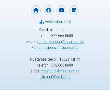
Vaata sisukaarti
Kaardirakenduse tugi
telefon +372 665 0600
e-post
kaardirakendus@maaruum.ee
Korduma kippuvad küsimused
Mustamäe tee 51, 10621 Tallinn
telefon +372 665 0600
e-post
maaruum@maaruum.ee
Liitu uuGISed listiga