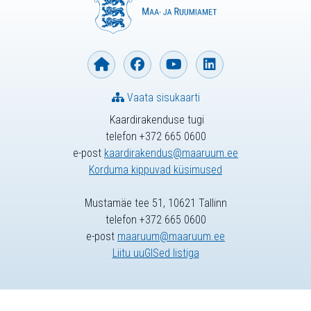
Vaata sisukaarti
Kaardirakenduse tugi
telefon +372 665 0600
e-post
kaardirakendus@maaruum.ee
Korduma kippuvad küsimused
Mustamäe tee 51, 10621 Tallinn
telefon +372 665 0600
e-post
maaruum@maaruum.ee
Liitu uuGISed listiga