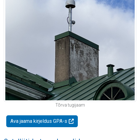
Tõrva tugijaam
Ava jaama kirjeldus GPA-s