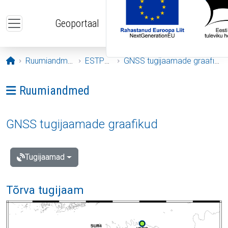
Liigu edasi põhisisu juurde
Geoportaal
Avaleht
Ruumiandmed
ESTPOS
GNSS tugijaamade graafikud
Ava menüü: Ruumiandmed
Ruumiandmed
GNSS tugijaamade graafikud
Tugijaamad
Tõrva tugijaam