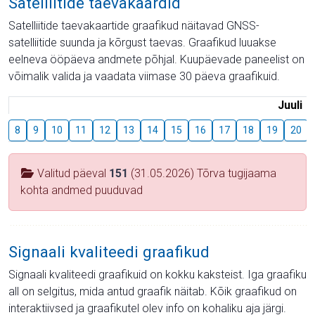
Satelliitide taevakaardid
Satelliitide taevakaartide graafikud näitavad GNSS-
satelliitide suunda ja kõrgust taevas. Graafikud luuakse
eelneva ööpäeva andmete põhjal. Kuupäevade paneelist on
võimalik valida ja vaadata viimase 30 päeva graafikuid.
Juuli
8
9
10
11
12
13
14
15
16
17
18
19
20
Valitud päeval
151
(31.05.2026) Tõrva tugijaama
kohta andmed puuduvad
Signaali kvaliteedi graafikud
Signaali kvaliteedi graafikuid on kokku kaksteist. Iga graafiku
all on selgitus, mida antud graafik näitab. Kõik graafikud on
interaktiivsed ja graafikutel olev info on kohaliku aja järgi.