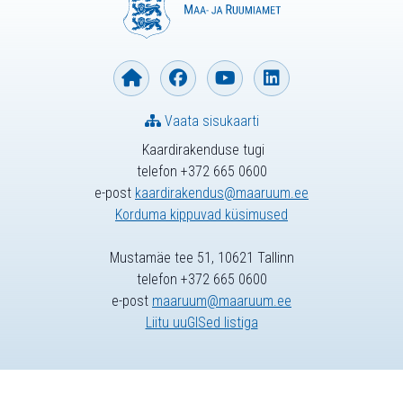
Vaata sisukaarti
Kaardirakenduse tugi
telefon +372 665 0600
e-post
kaardirakendus@maaruum.ee
Korduma kippuvad küsimused
Mustamäe tee 51, 10621 Tallinn
telefon +372 665 0600
e-post
maaruum@maaruum.ee
Liitu uuGISed listiga