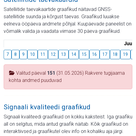
Satelliitide taevakaartide graafikud näitavad GNSS-
satelliitide suunda ja kõrgust taevas. Graafikud luuakse
eelneva ööpäeva andmete põhjal. Kuupäevade paneelist on
võimalik valida ja vaadata viimase 30 päeva graafikuid.
Juuli
7
8
9
10
11
12
13
14
15
16
17
18
19
2
Valitud päeval
151
(31.05.2026) Rakvere tugijaama
kohta andmed puuduvad
Signaali kvaliteedi graafikud
Signaali kvaliteedi graafikuid on kokku kaksteist. Iga graafiku
all on selgitus, mida antud graafik näitab. Kõik graafikud on
interaktiivsed ja graafikutel olev info on kohaliku aja järgi.