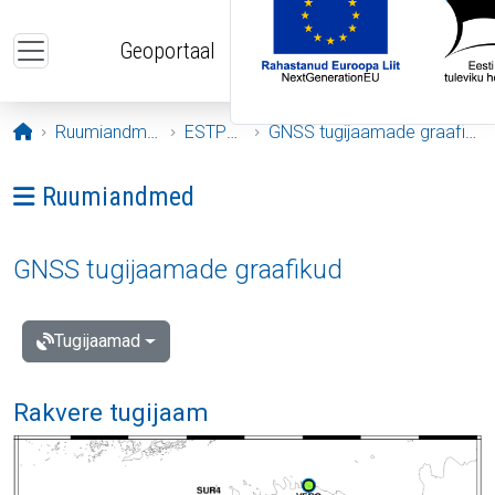
Liigu edasi põhisisu juurde
Geoportaal
Avaleht
Ruumiandmed
ESTPOS
GNSS tugijaamade graafikud
Ava menüü: Ruumiandmed
Ruumiandmed
GNSS tugijaamade graafikud
Tugijaamad
Rakvere tugijaam