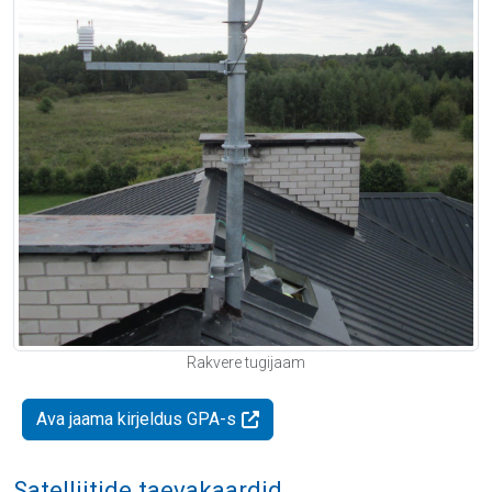
Rakvere tugijaam
Ava jaama kirjeldus GPA-s
Satelliitide taevakaardid