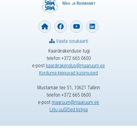
Vaata sisukaarti
Kaardirakenduse tugi
telefon +372 665 0600
e-post
kaardirakendus@maaruum.ee
Korduma kippuvad küsimused
Mustamäe tee 51, 10621 Tallinn
telefon +372 665 0600
e-post
maaruum@maaruum.ee
Liitu uuGISed listiga