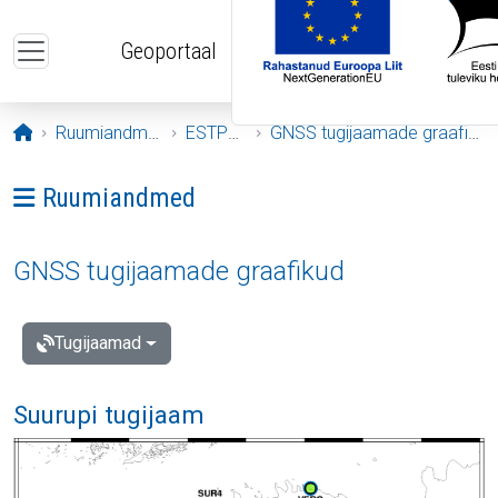
Liigu edasi põhisisu juurde
Geoportaal
Avaleht
Ruumiandmed
ESTPOS
GNSS tugijaamade graafikud
Ava menüü: Ruumiandmed
Ruumiandmed
GNSS tugijaamade graafikud
Tugijaamad
Suurupi tugijaam