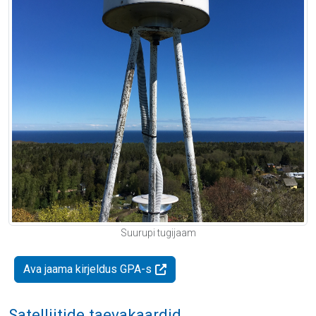
Suurupi tugijaam
Ava jaama kirjeldus GPA-s
Satelliitide taevakaardid