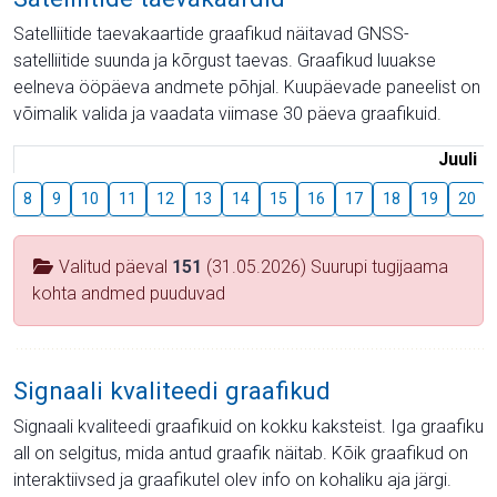
Satelliitide taevakaartide graafikud näitavad GNSS-
satelliitide suunda ja kõrgust taevas. Graafikud luuakse
eelneva ööpäeva andmete põhjal. Kuupäevade paneelist on
võimalik valida ja vaadata viimase 30 päeva graafikuid.
Juuli
8
9
10
11
12
13
14
15
16
17
18
19
20
Valitud päeval
151
(31.05.2026) Suurupi tugijaama
kohta andmed puuduvad
Signaali kvaliteedi graafikud
Signaali kvaliteedi graafikuid on kokku kaksteist. Iga graafiku
all on selgitus, mida antud graafik näitab. Kõik graafikud on
interaktiivsed ja graafikutel olev info on kohaliku aja järgi.