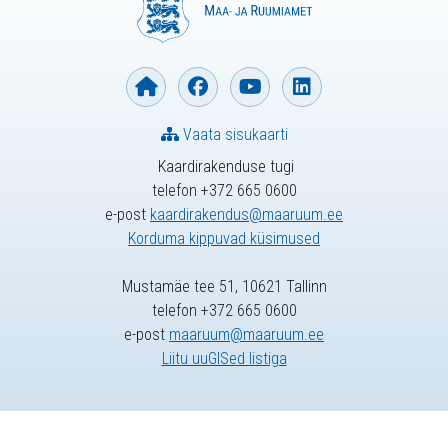
Vaata sisukaarti
Kaardirakenduse tugi
telefon +372 665 0600
e-post
kaardirakendus@maaruum.ee
Korduma kippuvad küsimused
Mustamäe tee 51, 10621 Tallinn
telefon +372 665 0600
e-post
maaruum@maaruum.ee
Liitu uuGISed listiga