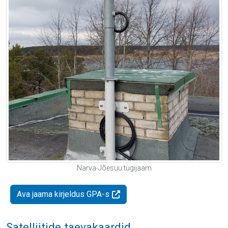
Narva-Jõesuu tugijaam
Ava jaama kirjeldus GPA-s
Satelliitide taevakaardid