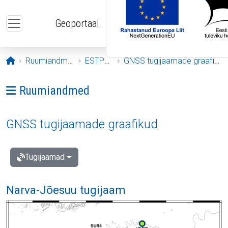
Liigu edasi põhisisu juurde
Geoportaal
Avaleht
Ruumiandmed
ESTPOS
GNSS tugijaamade graafikud
Ava menüü: Ruumiandmed
Ruumiandmed
GNSS tugijaamade graafikud
Tugijaamad
Narva-Jõesuu tugijaam