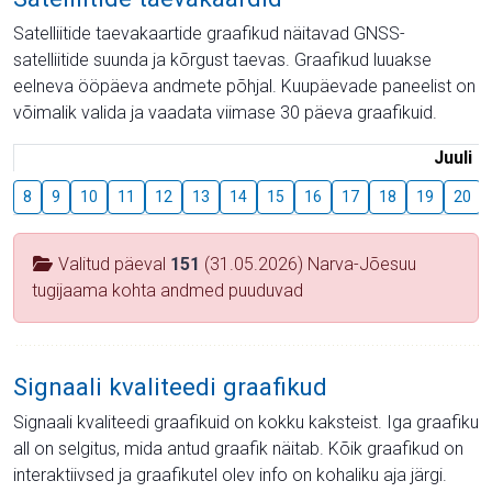
Satelliitide taevakaartide graafikud näitavad GNSS-
satelliitide suunda ja kõrgust taevas. Graafikud luuakse
eelneva ööpäeva andmete põhjal. Kuupäevade paneelist on
võimalik valida ja vaadata viimase 30 päeva graafikuid.
Juuli
8
9
10
11
12
13
14
15
16
17
18
19
20
Valitud päeval
151
(31.05.2026) Narva-Jõesuu
tugijaama kohta andmed puuduvad
Signaali kvaliteedi graafikud
Signaali kvaliteedi graafikuid on kokku kaksteist. Iga graafiku
all on selgitus, mida antud graafik näitab. Kõik graafikud on
interaktiivsed ja graafikutel olev info on kohaliku aja järgi.