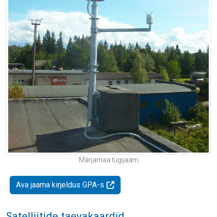
Märjamaa tugijaam
Ava jaama kirjeldus GPA-s
Satelliitide taevakaardid