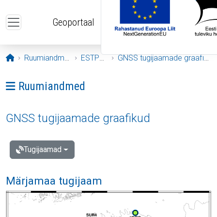
Liigu edasi põhisisu juurde
Geoportaal
Avaleht
Ruumiandmed
ESTPOS
GNSS tugijaamade graafikud
Ava menüü: Ruumiandmed
Ruumiandmed
GNSS tugijaamade graafikud
Tugijaamad
Märjamaa tugijaam