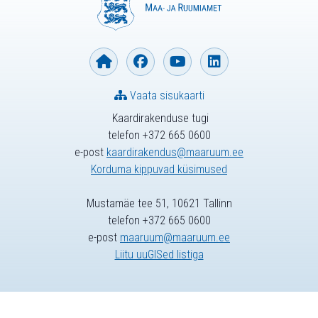
Vaata sisukaarti
Kaardirakenduse tugi
telefon +372 665 0600
e-post
kaardirakendus@maaruum.ee
Korduma kippuvad küsimused
Mustamäe tee 51, 10621 Tallinn
telefon +372 665 0600
e-post
maaruum@maaruum.ee
Liitu uuGISed listiga