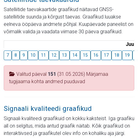
Satelliitide taevakaartide graafikud näitavad GNSS-
satelliitide suunda ja kõrgust taevas. Graafikud luuakse
eelneva ööpäeva andmete põhjal. Kuupäevade paneelist on
võimalik valida ja vaadata viimase 30 päeva graafikuid.
Juuli
7
8
9
10
11
12
13
14
15
16
17
18
19
2
Valitud päeval
151
(31.05.2026) Märjamaa
tugijaama kohta andmed puuduvad
Signaali kvaliteedi graafikud
Signaali kvaliteedi graafikuid on kokku kaksteist. Iga graafiku
all on selgitus, mida antud graafik näitab. Kõik graafikud on
interaktiivsed ja graafikutel olev info on kohaliku aja järgi.