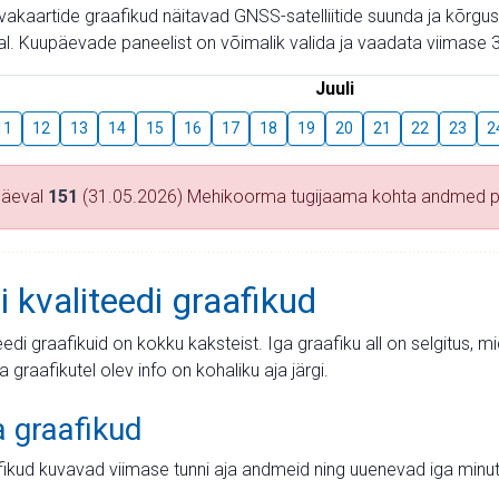
aevakaartide graafikud näitavad GNSS-satelliitide suunda ja kõr
l. Kuupäevade paneelist on võimalik valida ja vaadata viimase 3
Juuli
11
12
13
14
15
16
17
18
19
20
21
22
23
2
päeval
151
(31.05.2026) Mehikoorma tugijaama kohta andmed 
i kvaliteedi graafikud
teedi graafikuid on kokku kaksteist. Iga graafiku all on selgitus, 
ja graafikutel olev info on kohaliku aja järgi.
a graafikud
fikud kuvavad viimase tunni aja andmeid ning uuenevad iga minut