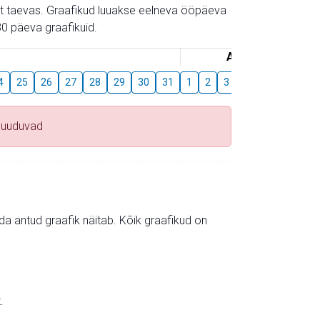
gust taevas. Graafikud luuakse eelneva ööpäeva
0 päeva graafikuid.
August
4
25
26
27
28
29
30
31
1
2
3
4
5
6
7
puuduvad
mida antud graafik näitab. Kõik graafikud on
.