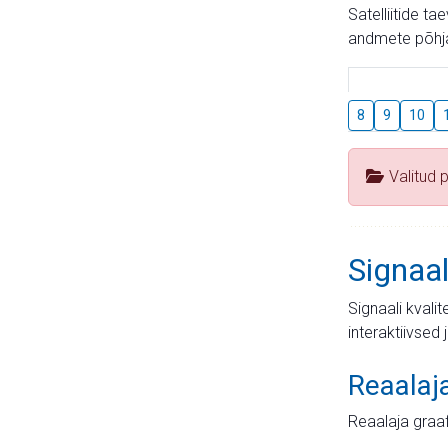
Satelliitide t
andmete põhja
8
9
10
Valitud 
Signaal
Signaali kvali
interaktiivsed 
Reaalaj
Reaalaja graa