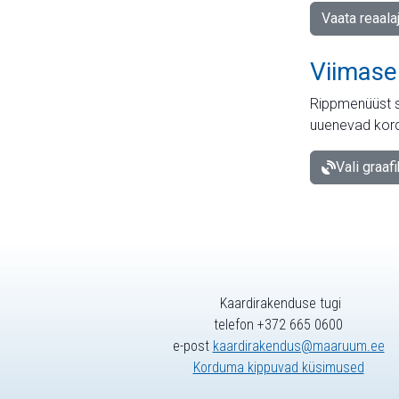
Vaata reaala
Viimase
Rippmenüüst s
uuenevad kord
Vali graaf
Kaardirakenduse tugi
telefon +372 665 0600
e-post
kaardirakendus@maaruum.ee
Korduma kippuvad küsimused