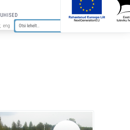
JUHISED
t
eng
Otsi