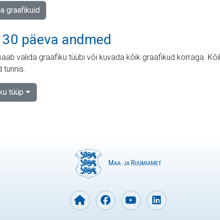
ja graafikuid
 30 päeva andmed
aab valida graafiku tüübi või kuvada kõik graafikud korraga. Kõ
 tunnis.
iku tüüp