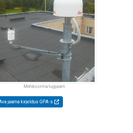
Mehikoorma tugijaam
Ava jaama kirjeldus GPA-s