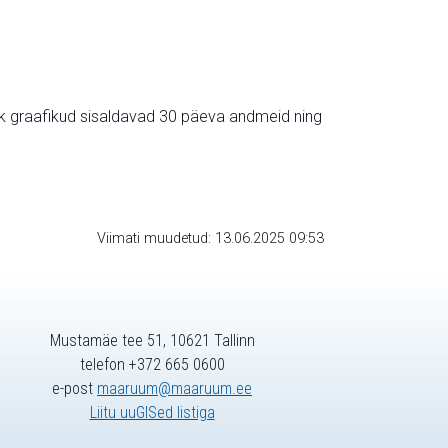
ik graafikud sisaldavad 30 päeva andmeid ning
Viimati muudetud: 13.06.2025 09:53
Mustamäe tee 51, 10621 Tallinn
telefon +372 665 0600
e-post
maaruum@maaruum.ee
Liitu uuGISed listiga