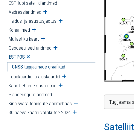
ESTHubi satelliidiandmed
Aadressiandmed
Ava alammenüü
Haldus- ja asustusjaotus
Ava alammenüü
Kohanimed
Ava alammenüü
Mullastiku kaart
Ava alammenüü
Geodeetilised andmed
Ava alammenüü
ESTPOS
Ava alammenüü
GNSS tugijaamade graafikud
Topokaardid ja aluskaardid
Ava alammenüü
Kaardilehtede süsteemid
Ava alammenüü
Planeeringute andmed
Tugijaama s
Kinnisvara tehingute andmebaas
Ava alammenüü
30 päeva kaardi väljakutse 2024
Ava alammenüü
Satelli