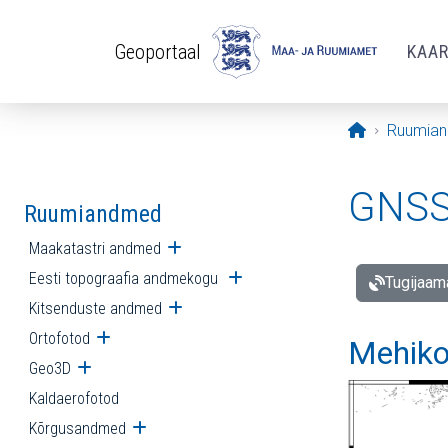
Liigu edasi põhisisu juurde
Geoportaal
KAA
Avaleht
Ruumia
GNSS 
Ruumiandmed
Maakatastri andmed
Ava alammenüü
Eesti topograafia andmekogu
Ava alammenüü
Tugijaam
Kitsenduste andmed
Ava alammenüü
Ortofotod
Ava alammenüü
Mehiko
Geo3D
Ava alammenüü
Kaldaerofotod
Kõrgusandmed
Ava alammenüü