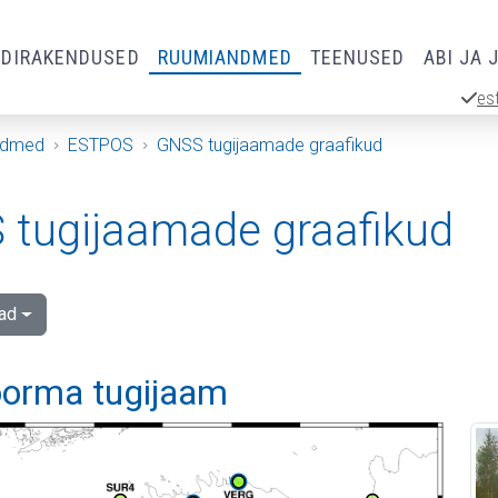
RDIRAKENDUSED
RUUMIANDMED
TEENUSED
ABI JA 
es
ndmed
ESTPOS
GNSS tugijaamade graafikud
tugijaamade graafikud
ad
orma tugijaam