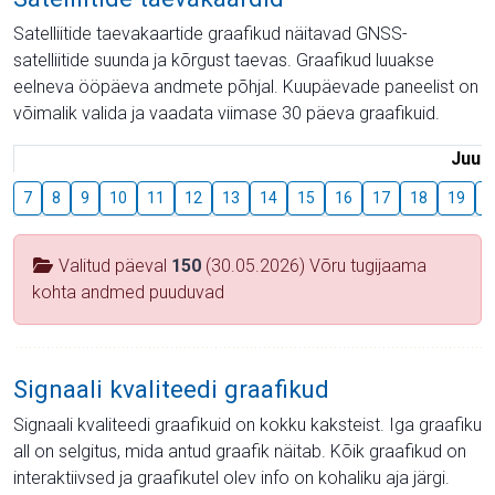
Satelliitide taevakaartide graafikud näitavad GNSS-
satelliitide suunda ja kõrgust taevas. Graafikud luuakse
eelneva ööpäeva andmete põhjal. Kuupäevade paneelist on
võimalik valida ja vaadata viimase 30 päeva graafikuid.
Juuli
7
8
9
10
11
12
13
14
15
16
17
18
19
2
Valitud päeval
150
(30.05.2026) Võru tugijaama
kohta andmed puuduvad
Signaali kvaliteedi graafikud
Signaali kvaliteedi graafikuid on kokku kaksteist. Iga graafiku
all on selgitus, mida antud graafik näitab. Kõik graafikud on
interaktiivsed ja graafikutel olev info on kohaliku aja järgi.