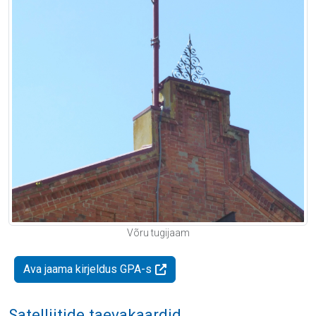
Võru tugijaam
Ava jaama kirjeldus GPA-s
Satelliitide taevakaardid