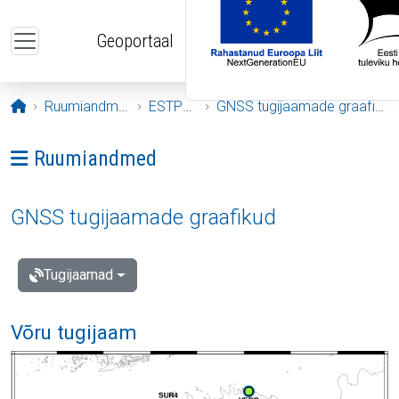
Liigu edasi põhisisu juurde
Geoportaal
Avaleht
Ruumiandmed
ESTPOS
GNSS tugijaamade graafikud
Ava menüü: Ruumiandmed
Ruumiandmed
GNSS tugijaamade graafikud
Tugijaamad
Võru tugijaam