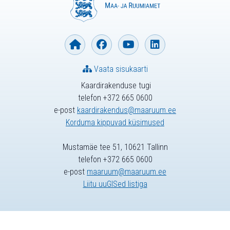
Vaata sisukaarti
Kaardirakenduse tugi
telefon +372 665 0600
e-post
kaardirakendus@maaruum.ee
Korduma kippuvad küsimused
Mustamäe tee 51, 10621 Tallinn
telefon +372 665 0600
e-post
maaruum@maaruum.ee
Liitu uuGISed listiga