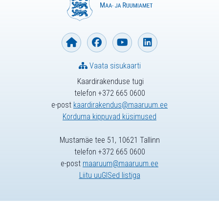
Vaata sisukaarti
Kaardirakenduse tugi
telefon +372 665 0600
e-post
kaardirakendus@maaruum.ee
Korduma kippuvad küsimused
Mustamäe tee 51, 10621 Tallinn
telefon +372 665 0600
e-post
maaruum@maaruum.ee
Liitu uuGISed listiga