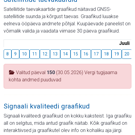
Satelliitide taevakaartide graafikud näitavad GNSS-
satelliitide suunda ja kõrgust taevas. Graafikud luuakse
eelneva ööpäeva andmete põhjal. Kuupäevade paneelist on
võimalik valida ja vaadata viimase 30 päeva graafikuid.
Juuli
8
9
10
11
12
13
14
15
16
17
18
19
20
Valitud päeval
150
(30.05.2026) Vergi tugijaama
kohta andmed puuduvad
Signaali kvaliteedi graafikud
Signaali kvaliteedi graafikuid on kokku kaksteist. Iga graafiku
all on selgitus, mida antud graafik näitab. Kõik graafikud on
interaktiivsed ja graafikutel olev info on kohaliku aja järgi.