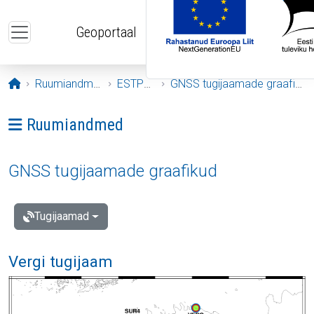
Liigu edasi põhisisu juurde
Geoportaal
Avaleht
Ruumiandmed
ESTPOS
GNSS tugijaamade graafikud
Ava menüü: Ruumiandmed
Ruumiandmed
GNSS tugijaamade graafikud
Tugijaamad
Vergi tugijaam