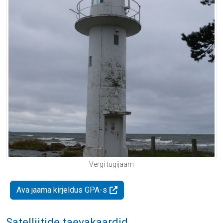
Vergi tugijaam
Ava jaama kirjeldus GPA-s
Satelliitide taevakaardid