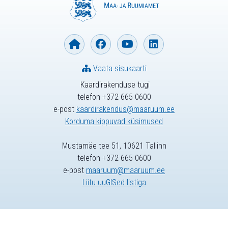
Vaata sisukaarti
Kaardirakenduse tugi
telefon +372 665 0600
e-post
kaardirakendus@maaruum.ee
Korduma kippuvad küsimused
Mustamäe tee 51, 10621 Tallinn
telefon +372 665 0600
e-post
maaruum@maaruum.ee
Liitu uuGISed listiga