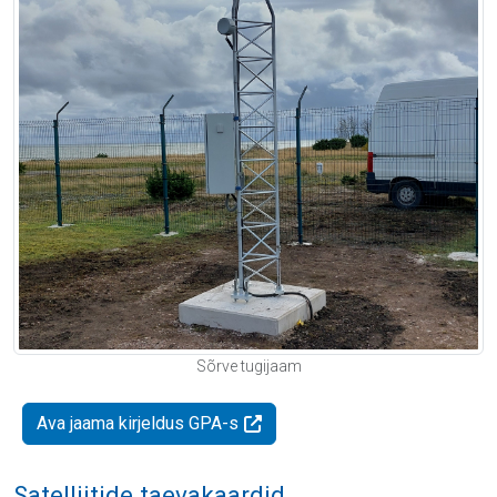
Sõrve tugijaam
Ava jaama kirjeldus GPA-s
Satelliitide taevakaardid