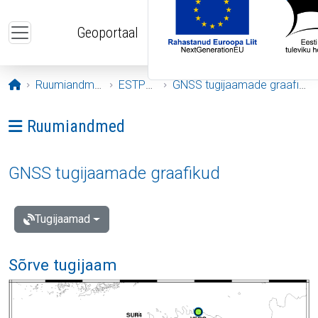
Liigu edasi põhisisu juurde
Geoportaal
Avaleht
Ruumiandmed
ESTPOS
GNSS tugijaamade graafikud
Ava menüü: Ruumiandmed
Ruumiandmed
GNSS tugijaamade graafikud
Tugijaamad
Sõrve tugijaam