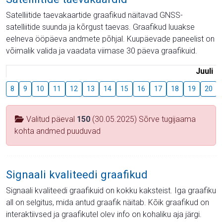
Satelliitide taevakaartide graafikud näitavad GNSS-
satelliitide suunda ja kõrgust taevas. Graafikud luuakse
eelneva ööpäeva andmete põhjal. Kuupäevade paneelist on
võimalik valida ja vaadata viimase 30 päeva graafikuid.
Juuli
8
9
10
11
12
13
14
15
16
17
18
19
20
Valitud päeval
150
(30.05.2025) Sõrve tugijaama
kohta andmed puuduvad
Signaali kvaliteedi graafikud
Signaali kvaliteedi graafikuid on kokku kaksteist. Iga graafiku
all on selgitus, mida antud graafik näitab. Kõik graafikud on
interaktiivsed ja graafikutel olev info on kohaliku aja järgi.