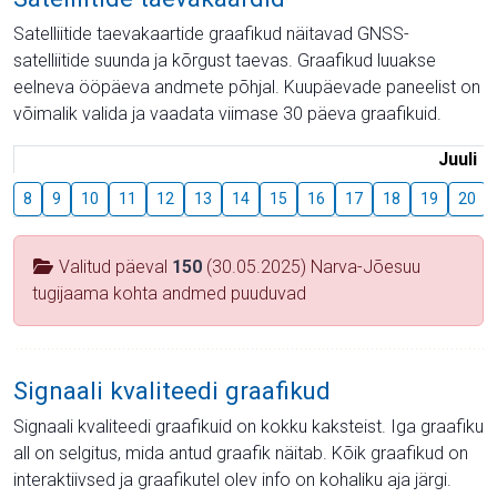
Satelliitide taevakaartide graafikud näitavad GNSS-
satelliitide suunda ja kõrgust taevas. Graafikud luuakse
eelneva ööpäeva andmete põhjal. Kuupäevade paneelist on
võimalik valida ja vaadata viimase 30 päeva graafikuid.
Juuli
8
9
10
11
12
13
14
15
16
17
18
19
20
Valitud päeval
150
(30.05.2025) Narva-Jõesuu
tugijaama kohta andmed puuduvad
Signaali kvaliteedi graafikud
Signaali kvaliteedi graafikuid on kokku kaksteist. Iga graafiku
all on selgitus, mida antud graafik näitab. Kõik graafikud on
interaktiivsed ja graafikutel olev info on kohaliku aja järgi.