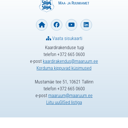
Vaata sisukaarti
Kaardirakenduse tugi
telefon +372 665 0600
e-post
kaardirakendus@maaruum.ee
Korduma kippuvad küsimused
Mustamäe tee 51, 10621 Tallinn
telefon +372 665 0600
e-post
maaruum@maaruum.ee
Liitu uuGISed listiga