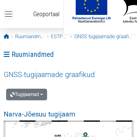
Liigu edasi põhisisu juurde
Geoportaal
Avaleht
Ruumiandmed
ESTPOS
GNSS tugijaamade graafikud
Ava menüü: Ruumiandmed
Ruumiandmed
GNSS tugijaamade graafikud
Tugijaamad
Narva-Jõesuu tugijaam