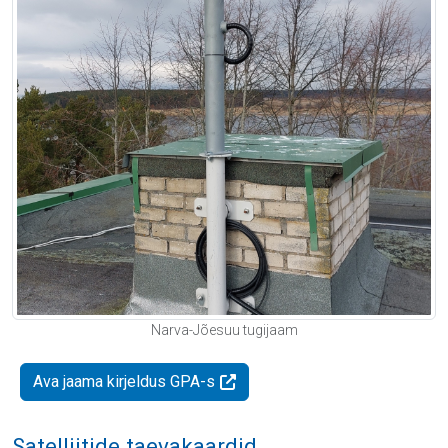
Narva-Jõesuu tugijaam
Ava jaama kirjeldus GPA-s
Satelliitide taevakaardid