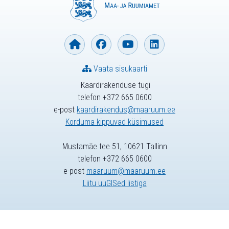
Vaata sisukaarti
Kaardirakenduse tugi
telefon +372 665 0600
e-post
kaardirakendus@maaruum.ee
Korduma kippuvad küsimused
Mustamäe tee 51, 10621 Tallinn
telefon +372 665 0600
e-post
maaruum@maaruum.ee
Liitu uuGISed listiga