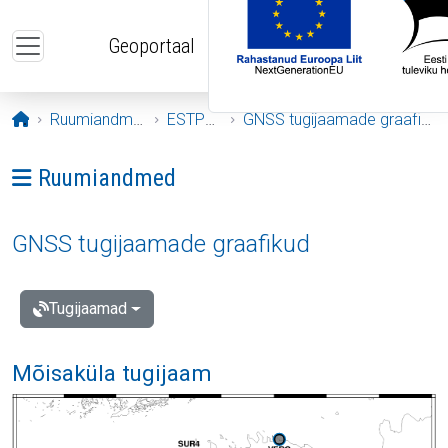
Liigu edasi põhisisu juurde
Geoportaal
Avaleht
Ruumiandmed
ESTPOS
GNSS tugijaamade graafikud
Ava menüü: Ruumiandmed
Ruumiandmed
GNSS tugijaamade graafikud
Tugijaamad
Mõisaküla tugijaam