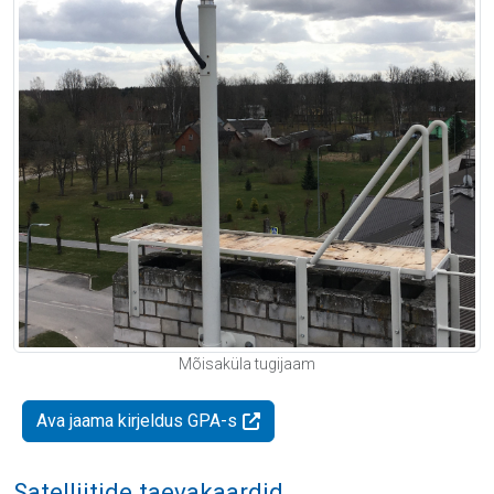
Mõisaküla tugijaam
Ava jaama kirjeldus GPA-s
Satelliitide taevakaardid