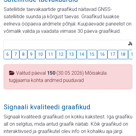
Satelliitide taevakaartide graafikud näitavad GNSS-
satelliitide suunda ja kõrgust taevas. Graafikud luuakse
eelneva ööpäeva andmete põhjal. Kuupäevade paneelist on
võimalik valida ja vaadata viimase 30 päeva graafikuid.
Juu
6
7
8
9
10
11
12
13
14
15
16
17
18
19
Valitud päeval
150
(30.05.2026) Mõisaküla
tugijaama kohta andmed puuduvad
Signaali kvaliteedi graafikud
Signaali kvaliteedi graafikuid on kokku kaksteist. Iga graafiku
all on selgitus, mida antud graafik näitab. Kõik graafikud on
interaktiivsed ja graafikutel olev info on kohaliku aja järgi.