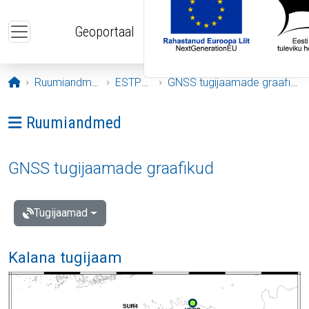
Liigu edasi põhisisu juurde
Geoportaal
Avaleht
Ruumiandmed
ESTPOS
GNSS tugijaamade graafikud
Ava menüü: Ruumiandmed
Ruumiandmed
GNSS tugijaamade graafikud
Tugijaamad
Kalana tugijaam