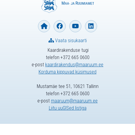
Vaata sisukaarti
Kaardirakenduse tugi
telefon +372 665 0600
e-post
kaardirakendus@maaruum.ee
Korduma kippuvad küsimused
Mustamäe tee 51, 10621 Tallinn
telefon +372 665 0600
e-post
maaruum@maaruum.ee
Liitu uuGISed listiga