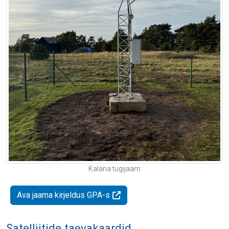
Kalana tugijaam
Ava jaama kirjeldus GPA-s
Satelliitide taevakaardid