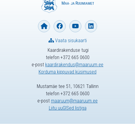
Vaata sisukaarti
Kaardirakenduse tugi
telefon +372 665 0600
e-post
kaardirakendus@maaruum.ee
Korduma kippuvad küsimused
Mustamäe tee 51, 10621 Tallinn
telefon +372 665 0600
e-post
maaruum@maaruum.ee
Liitu uuGISed listiga