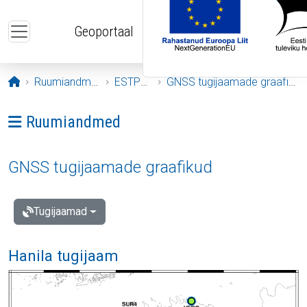
Liigu edasi põhisisu juurde
Geoportaal
Avaleht
Ruumiandmed
ESTPOS
GNSS tugijaamade graafikud
Ava menüü: Ruumiandmed
Ruumiandmed
GNSS tugijaamade graafikud
Tugijaamad
Hanila tugijaam