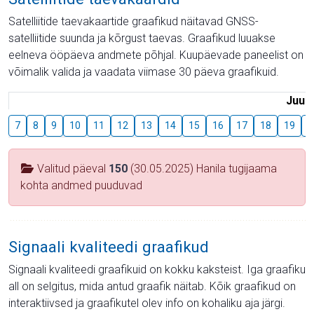
Satelliitide taevakaartide graafikud näitavad GNSS-
satelliitide suunda ja kõrgust taevas. Graafikud luuakse
eelneva ööpäeva andmete põhjal. Kuupäevade paneelist on
võimalik valida ja vaadata viimase 30 päeva graafikuid.
Juuli
7
8
9
10
11
12
13
14
15
16
17
18
19
2
Valitud päeval
150
(30.05.2025) Hanila tugijaama
kohta andmed puuduvad
Signaali kvaliteedi graafikud
Signaali kvaliteedi graafikuid on kokku kaksteist. Iga graafiku
all on selgitus, mida antud graafik näitab. Kõik graafikud on
interaktiivsed ja graafikutel olev info on kohaliku aja järgi.