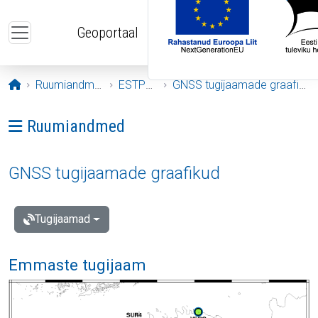
Liigu edasi põhisisu juurde
Geoportaal
Avaleht
Ruumiandmed
ESTPOS
GNSS tugijaamade graafikud
Ava menüü: Ruumiandmed
Ruumiandmed
GNSS tugijaamade graafikud
Tugijaamad
Emmaste tugijaam