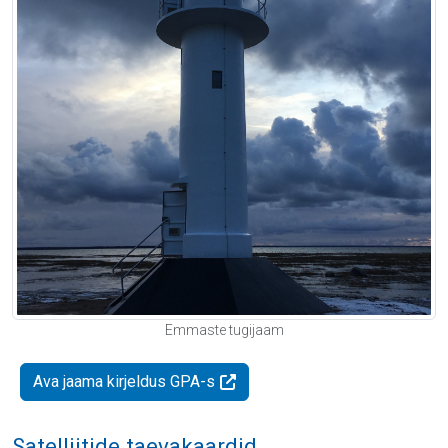
Emmaste tugijaam
Ava jaama kirjeldus GPA-s
Satelliitide taevakaardid