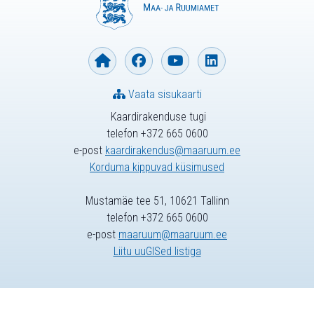
Vaata sisukaarti
Kaardirakenduse tugi
telefon +372 665 0600
e-post
kaardirakendus@maaruum.ee
Korduma kippuvad küsimused
Mustamäe tee 51, 10621 Tallinn
telefon +372 665 0600
e-post
maaruum@maaruum.ee
Liitu uuGISed listiga