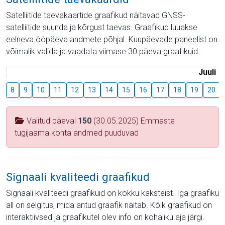
Satelliitide taevakaartide graafikud näitavad GNSS-
satelliitide suunda ja kõrgust taevas. Graafikud luuakse
eelneva ööpäeva andmete põhjal. Kuupäevade paneelist on
võimalik valida ja vaadata viimase 30 päeva graafikuid.
Juuli
8
9
10
11
12
13
14
15
16
17
18
19
20
Valitud päeval
150
(30.05.2025) Emmaste
tugijaama kohta andmed puuduvad
Signaali kvaliteedi graafikud
Signaali kvaliteedi graafikuid on kokku kaksteist. Iga graafiku
all on selgitus, mida antud graafik näitab. Kõik graafikud on
interaktiivsed ja graafikutel olev info on kohaliku aja järgi.