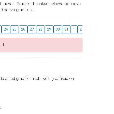
gust taevas. Graafikud luuakse eelneva ööpäeva
0 päeva graafikuid.
August
24
25
26
27
28
29
30
31
1
2
3
4
5
6
ad
mida antud graafik näitab. Kõik graafikud on
.