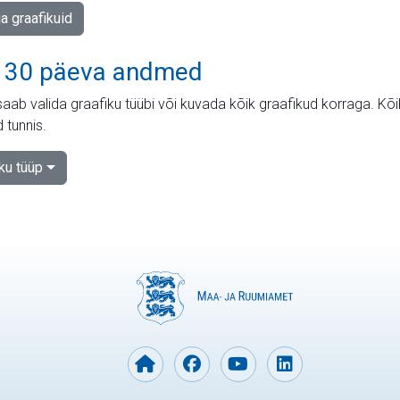
ja graafikuid
 30 päeva andmed
aab valida graafiku tüübi või kuvada kõik graafikud korraga. Kõ
 tunnis.
iku tüüp