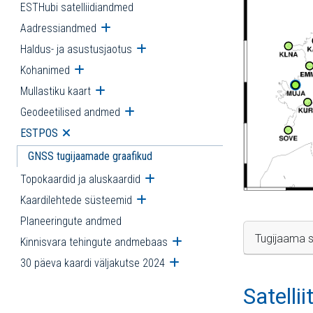
ESTHubi satelliidiandmed
Aadressiandmed
Ava alammenüü
Haldus- ja asustusjaotus
Ava alammenüü
Kohanimed
Ava alammenüü
Mullastiku kaart
Ava alammenüü
Geodeetilised andmed
Ava alammenüü
ESTPOS
Ava alammenüü
GNSS tugijaamade graafikud
Topokaardid ja aluskaardid
Ava alammenüü
Kaardilehtede süsteemid
Ava alammenüü
Planeeringute andmed
Tugijaama s
Kinnisvara tehingute andmebaas
Ava alammenüü
30 päeva kaardi väljakutse 2024
Ava alammenüü
Satelli