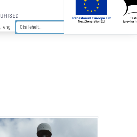
JUHISED
t
eng
Otsi