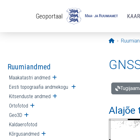
Liigu edasi põhisisu juurde
Geoportaal
KAA
Avaleht
Ruumia
GNSS 
Ruumiandmed
Maakatastri andmed
Ava alammenüü
Eesti topograafia andmekogu
Ava alammenüü
Tugijaam
Kitsenduste andmed
Ava alammenüü
Ortofotod
Ava alammenüü
Alajõe
Geo3D
Ava alammenüü
Kaldaerofotod
Kõrgusandmed
Ava alammenüü