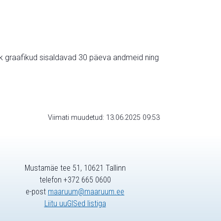
ik graafikud sisaldavad 30 päeva andmeid ning
Viimati muudetud: 13.06.2025 09:53
Mustamäe tee 51, 10621 Tallinn
telefon +372 665 0600
e-post
maaruum@maaruum.ee
Liitu uuGISed listiga