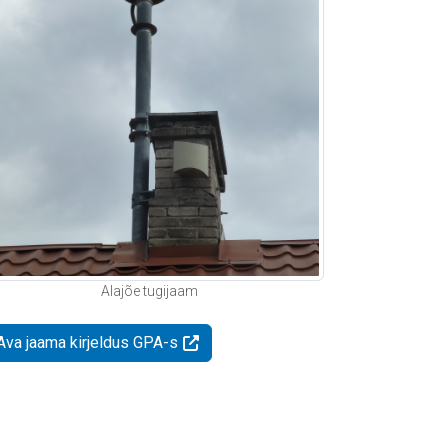
Alajõe tugijaam
Ava jaama kirjeldus GPA-s