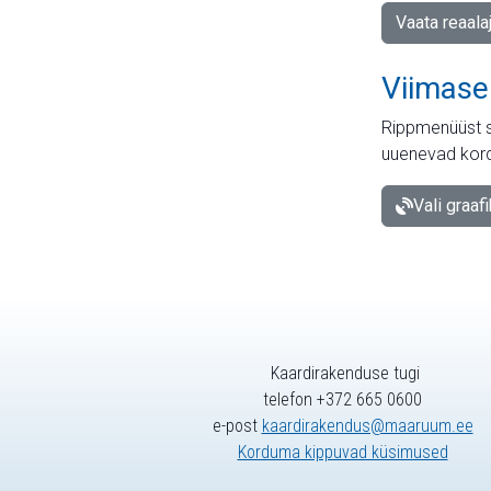
Vaata reaala
Viimase
Rippmenüüst s
uuenevad kord
Vali graaf
Kaardirakenduse tugi
telefon +372 665 0600
e-post
kaardirakendus@maaruum.ee
Korduma kippuvad küsimused