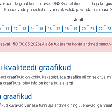
aevakaartide graafikud näitavad GNSS-satelliitide suunda ja kõr
l. Kuupäevade paneelist on võimalik valida ja vaadata viimase 3
Juuli
0
11
12
13
14
15
16
17
18
19
20
21
22
23
päeval
150
(30.05.2026) Alajõe tugijaama kohta andmed puuduv
i kvaliteedi graafikud
teedi graafikuid on kokku kaksteist. Iga graafiku all on selgitus, 
ja graafikutel olev info on kohaliku aja järgi.
a graafikud
fikud kuvavad viimase tunni aja andmeid ning uuenevad iga minut