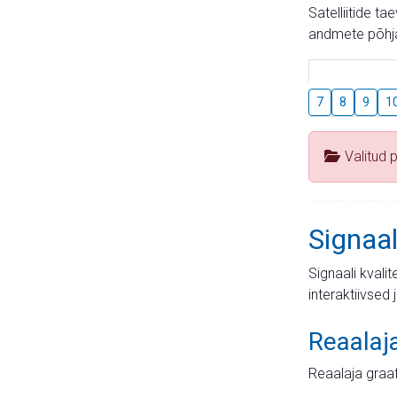
Satelliitide t
andmete põhja
7
8
9
1
Valitud 
Signaal
Signaali kvali
interaktiivsed 
Reaalaj
Reaalaja graa