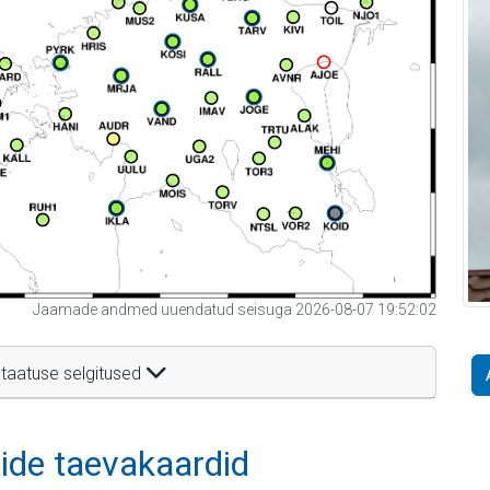
Jaamade andmed uuendatud seisuga 2026-08-07 19:52:02
taatuse selgitused
itide taevakaardid