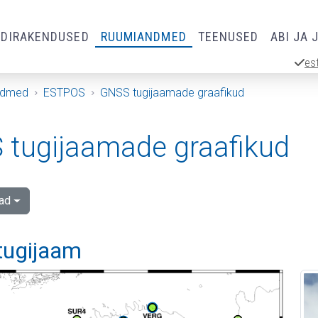
RDIRAKENDUSED
RUUMIANDMED
TEENUSED
ABI JA 
es
ndmed
ESTPOS
GNSS tugijaamade graafikud
tugijaamade graafikud
ad
 tugijaam