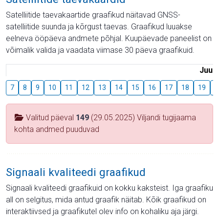
Satelliitide taevakaartide graafikud näitavad GNSS-
satelliitide suunda ja kõrgust taevas. Graafikud luuakse
eelneva ööpäeva andmete põhjal. Kuupäevade paneelist on
võimalik valida ja vaadata viimase 30 päeva graafikuid.
Juuli
7
8
9
10
11
12
13
14
15
16
17
18
19
2
Valitud päeval
149
(29.05.2025) Viljandi tugijaama
kohta andmed puuduvad
Signaali kvaliteedi graafikud
Signaali kvaliteedi graafikuid on kokku kaksteist. Iga graafiku
all on selgitus, mida antud graafik näitab. Kõik graafikud on
interaktiivsed ja graafikutel olev info on kohaliku aja järgi.