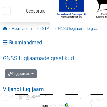
Liigu edasi põhisisu juurde
Geoportaal
Avaleht
Ruumiandmed
ESTPOS
GNSS tugijaamade graafikud
Ava menüü: Ruumiandmed
Ruumiandmed
GNSS tugijaamade graafikud
Tugijaamad
Viljandi tugijaam