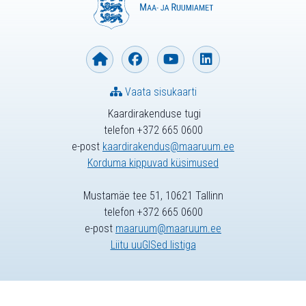
Vaata sisukaarti
Kaardirakenduse tugi
telefon +372 665 0600
e-post
kaardirakendus@maaruum.ee
Korduma kippuvad küsimused
Mustamäe tee 51, 10621 Tallinn
telefon +372 665 0600
e-post
maaruum@maaruum.ee
Liitu uuGISed listiga