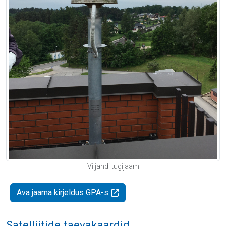
Viljandi tugijaam
Ava jaama kirjeldus GPA-s
Satelliitide taevakaardid