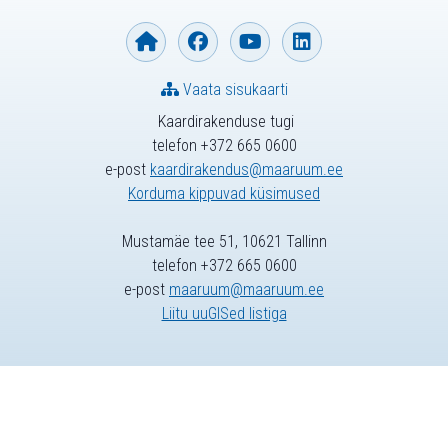
Vaata sisukaarti
Kaardirakenduse tugi
telefon +372 665 0600
e-post
kaardirakendus@maaruum.ee
Korduma kippuvad küsimused
Mustamäe tee 51, 10621 Tallinn
telefon +372 665 0600
e-post
maaruum@maaruum.ee
Liitu uuGISed listiga