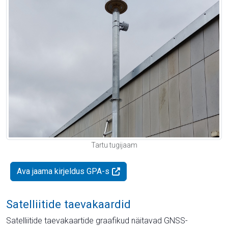
Tartu tugijaam
Ava jaama kirjeldus GPA-s
Satelliitide taevakaardid
Satelliitide taevakaartide graafikud näitavad GNSS-