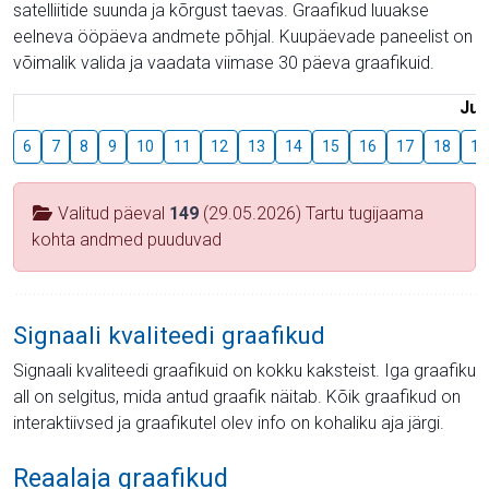
satelliitide suunda ja kõrgust taevas. Graafikud luuakse
eelneva ööpäeva andmete põhjal. Kuupäevade paneelist on
võimalik valida ja vaadata viimase 30 päeva graafikuid.
Juu
6
7
8
9
10
11
12
13
14
15
16
17
18
19
Valitud päeval
149
(29.05.2026) Tartu tugijaama
kohta andmed puuduvad
Signaali kvaliteedi graafikud
Signaali kvaliteedi graafikuid on kokku kaksteist. Iga graafiku
all on selgitus, mida antud graafik näitab. Kõik graafikud on
interaktiivsed ja graafikutel olev info on kohaliku aja järgi.
Reaalaja graafikud