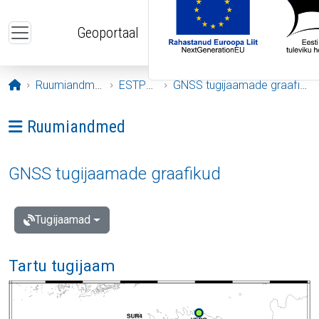
Liigu edasi põhisisu juurde
Geoportaal
Avaleht
Ruumiandmed
ESTPOS
GNSS tugijaamade graafikud
Ava menüü: Ruumiandmed
Ruumiandmed
GNSS tugijaamade graafikud
Tugijaamad
Tartu tugijaam