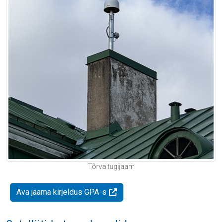
Tõrva tugijaam
Ava jaama kirjeldus GPA-s