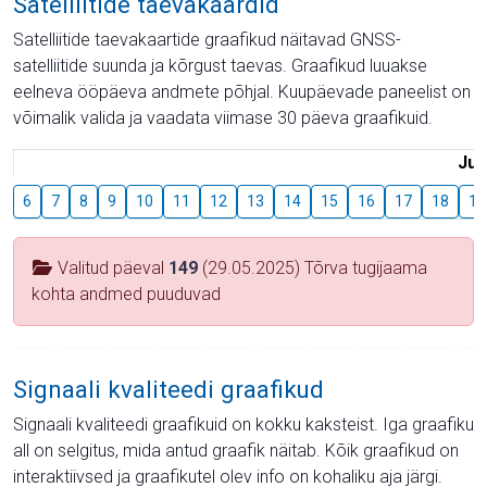
Satelliitide taevakaardid
Satelliitide taevakaartide graafikud näitavad GNSS-
satelliitide suunda ja kõrgust taevas. Graafikud luuakse
eelneva ööpäeva andmete põhjal. Kuupäevade paneelist on
võimalik valida ja vaadata viimase 30 päeva graafikuid.
Juu
6
7
8
9
10
11
12
13
14
15
16
17
18
19
Valitud päeval
149
(29.05.2025) Tõrva tugijaama
kohta andmed puuduvad
Signaali kvaliteedi graafikud
Signaali kvaliteedi graafikuid on kokku kaksteist. Iga graafiku
all on selgitus, mida antud graafik näitab. Kõik graafikud on
interaktiivsed ja graafikutel olev info on kohaliku aja järgi.