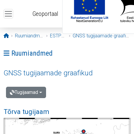
Liigu edasi põhisisu juurde
Geoportaal
Avaleht
Ruumiandmed
ESTPOS
GNSS tugijaamade graafikud
Ava menüü: Ruumiandmed
Ruumiandmed
GNSS tugijaamade graafikud
Tugijaamad
Tõrva tugijaam