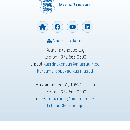
Vaata sisukaarti
Kaardirakenduse tugi
telefon +372 665 0600
e-post
kaardirakendus@maaruum.ee
Korduma kippuvad küsimused
Mustamäe tee 51, 10621 Tallinn
telefon +372 665 0600
e-post
maaruum@maaruum.ee
Liitu uuGISed listiga