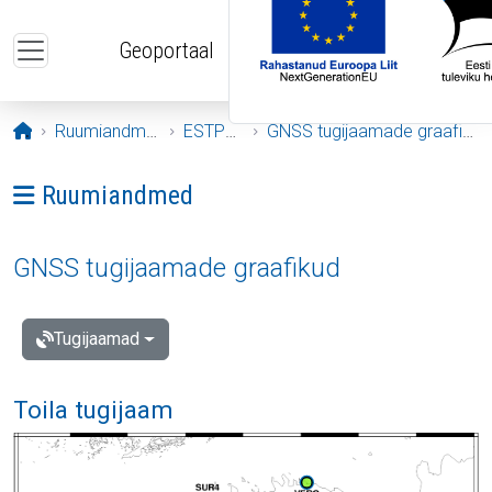
Liigu edasi põhisisu juurde
Geoportaal
Avaleht
Ruumiandmed
ESTPOS
GNSS tugijaamade graafikud
Ava menüü: Ruumiandmed
Ruumiandmed
GNSS tugijaamade graafikud
Tugijaamad
Toila tugijaam