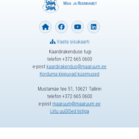
Vaata sisukaarti
Kaardirakenduse tugi
telefon +372 665 0600
e-post
kaardirakendus@maaruum.ee
Korduma kippuvad küsimused
Mustamäe tee 51, 10621 Tallinn
telefon +372 665 0600
e-post
maaruum@maaruum.ee
Liitu uuGISed listiga