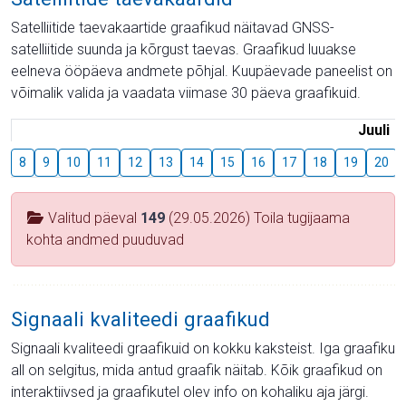
Satelliitide taevakaartide graafikud näitavad GNSS-
satelliitide suunda ja kõrgust taevas. Graafikud luuakse
eelneva ööpäeva andmete põhjal. Kuupäevade paneelist on
võimalik valida ja vaadata viimase 30 päeva graafikuid.
Juuli
8
9
10
11
12
13
14
15
16
17
18
19
20
Valitud päeval
149
(29.05.2026) Toila tugijaama
kohta andmed puuduvad
Signaali kvaliteedi graafikud
Signaali kvaliteedi graafikuid on kokku kaksteist. Iga graafiku
all on selgitus, mida antud graafik näitab. Kõik graafikud on
interaktiivsed ja graafikutel olev info on kohaliku aja järgi.