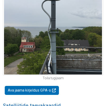
Toila tugijaam
Ava jaama kirjeldus GPA-s
Satelliitide taevakaardid