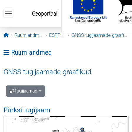
Liigu edasi põhisisu juurde
Geoportaal
Avaleht
Ruumiandmed
ESTPOS
GNSS tugijaamade graafikud
Ava menüü: Ruumiandmed
Ruumiandmed
GNSS tugijaamade graafikud
Tugijaamad
Pürksi tugijaam