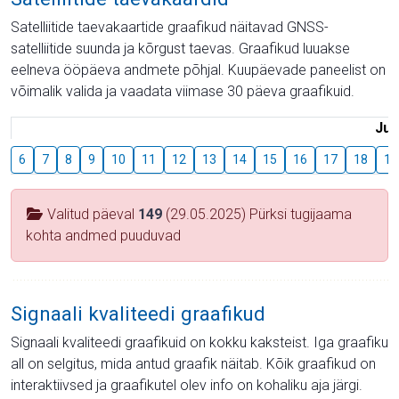
Satelliitide taevakaartide graafikud näitavad GNSS-
satelliitide suunda ja kõrgust taevas. Graafikud luuakse
eelneva ööpäeva andmete põhjal. Kuupäevade paneelist on
võimalik valida ja vaadata viimase 30 päeva graafikuid.
Juu
6
7
8
9
10
11
12
13
14
15
16
17
18
19
Valitud päeval
149
(29.05.2025) Pürksi tugijaama
kohta andmed puuduvad
Signaali kvaliteedi graafikud
Signaali kvaliteedi graafikuid on kokku kaksteist. Iga graafiku
all on selgitus, mida antud graafik näitab. Kõik graafikud on
interaktiivsed ja graafikutel olev info on kohaliku aja järgi.