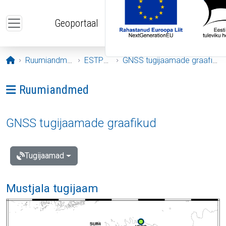
Liigu edasi põhisisu juurde
Geoportaal
Avaleht
Ruumiandmed
ESTPOS
GNSS tugijaamade graafikud
Ava menüü: Ruumiandmed
Ruumiandmed
GNSS tugijaamade graafikud
Tugijaamad
Mustjala tugijaam