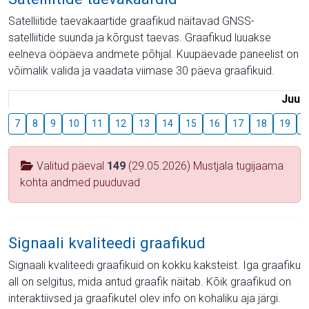
Satelliitide taevakaartide graafikud näitavad GNSS-
satelliitide suunda ja kõrgust taevas. Graafikud luuakse
eelneva ööpäeva andmete põhjal. Kuupäevade paneelist on
võimalik valida ja vaadata viimase 30 päeva graafikuid.
Juuli
7
8
9
10
11
12
13
14
15
16
17
18
19
2
Valitud päeval
149
(29.05.2026) Mustjala tugijaama
kohta andmed puuduvad
Signaali kvaliteedi graafikud
Signaali kvaliteedi graafikuid on kokku kaksteist. Iga graafiku
all on selgitus, mida antud graafik näitab. Kõik graafikud on
interaktiivsed ja graafikutel olev info on kohaliku aja järgi.