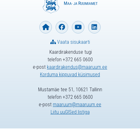
Vaata sisukaarti
Kaardirakenduse tugi
telefon +372 665 0600
e-post
kaardirakendus@maaruum.ee
Korduma kippuvad küsimused
Mustamäe tee 51, 10621 Tallinn
telefon +372 665 0600
e-post
maaruum@maaruum.ee
Liitu uuGISed listiga