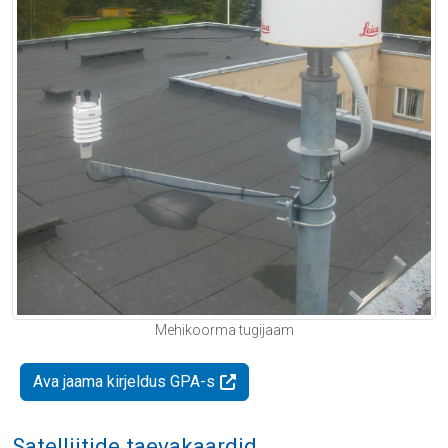
Mehikoorma tugijaam
Ava jaama kirjeldus GPA-s
Satelliitide taevakaardid