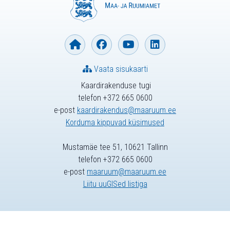
Vaata sisukaarti
Kaardirakenduse tugi
telefon +372 665 0600
e-post
kaardirakendus@maaruum.ee
Korduma kippuvad küsimused
Mustamäe tee 51, 10621 Tallinn
telefon +372 665 0600
e-post
maaruum@maaruum.ee
Liitu uuGISed listiga