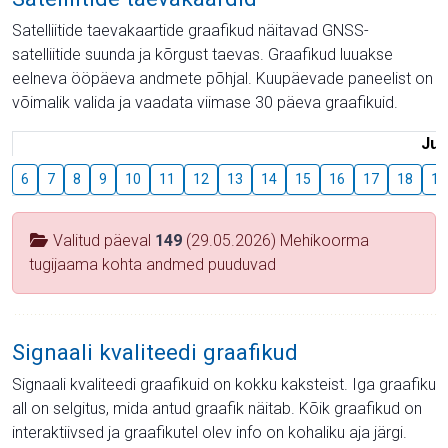
Satelliitide taevakaartide graafikud näitavad GNSS-
satelliitide suunda ja kõrgust taevas. Graafikud luuakse
eelneva ööpäeva andmete põhjal. Kuupäevade paneelist on
võimalik valida ja vaadata viimase 30 päeva graafikuid.
Juu
6
7
8
9
10
11
12
13
14
15
16
17
18
19
Valitud päeval
149
(29.05.2026) Mehikoorma
tugijaama kohta andmed puuduvad
Signaali kvaliteedi graafikud
Signaali kvaliteedi graafikuid on kokku kaksteist. Iga graafiku
all on selgitus, mida antud graafik näitab. Kõik graafikud on
interaktiivsed ja graafikutel olev info on kohaliku aja järgi.