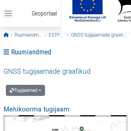
Liigu edasi põhisisu juurde
Geoportaal
Avaleht
Ruumiandmed
ESTPOS
GNSS tugijaamade graafikud
Ava menüü: Ruumiandmed
Ruumiandmed
GNSS tugijaamade graafikud
Tugijaamad
Mehikoorma tugijaam