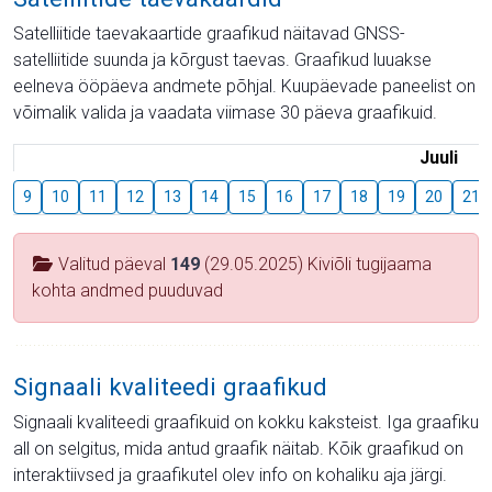
Satelliitide taevakaartide graafikud näitavad GNSS-
satelliitide suunda ja kõrgust taevas. Graafikud luuakse
eelneva ööpäeva andmete põhjal. Kuupäevade paneelist on
võimalik valida ja vaadata viimase 30 päeva graafikuid.
Juuli
9
10
11
12
13
14
15
16
17
18
19
20
21
Valitud päeval
149
(29.05.2025) Kiviõli tugijaama
kohta andmed puuduvad
Signaali kvaliteedi graafikud
Signaali kvaliteedi graafikuid on kokku kaksteist. Iga graafiku
all on selgitus, mida antud graafik näitab. Kõik graafikud on
interaktiivsed ja graafikutel olev info on kohaliku aja järgi.