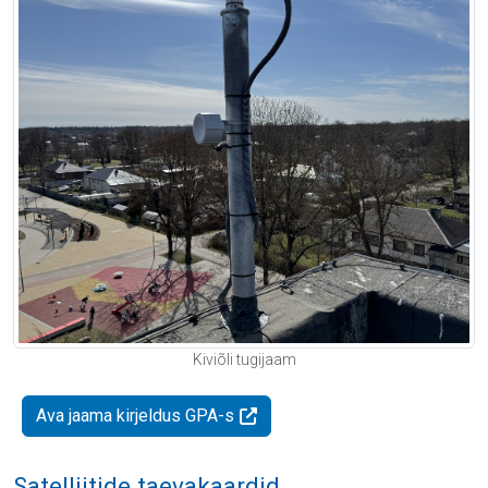
Kiviõli tugijaam
Ava jaama kirjeldus GPA-s
Satelliitide taevakaardid