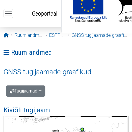
Liigu edasi põhisisu juurde
Geoportaal
Avaleht
Ruumiandmed
ESTPOS
GNSS tugijaamade graafikud
Ava menüü: Ruumiandmed
Ruumiandmed
GNSS tugijaamade graafikud
Tugijaamad
Kiviõli tugijaam