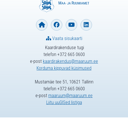
Vaata sisukaarti
Kaardirakenduse tugi
telefon +372 665 0600
e-post
kaardirakendus@maaruum.ee
Korduma kippuvad küsimused
Mustamäe tee 51, 10621 Tallinn
telefon +372 665 0600
e-post
maaruum@maaruum.ee
Liitu uuGISed listiga